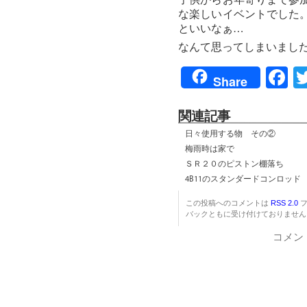
子供からお年寄りまで参
な楽しいイベントでした
といいなぁ…
なんて思ってしまいまし
F
Share
関連記事
日々使用する物 その②
梅雨時は家で
ＳＲ２０のピストン棚落ち
4B11のスタンダードコンロッド
この投稿へのコメントは
RSS 2.0
フ
バックともに受け付けておりません
コメン