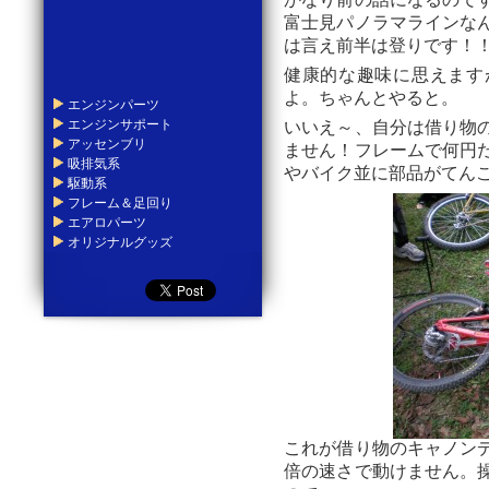
かなり前の話になるので
富士見パノラマラインな
は言え前半は登りです！
健康的な趣味に思えます
よ。ちゃんとやると。
エンジンパーツ
エンジンサポート
いいえ～、自分は借り物
アッセンブリ
ません！フレームで何円
吸排気系
やバイク並に部品がてん
駆動系
フレーム＆足回り
エアロパーツ
オリジナルグッズ
これが借り物のキャノン
倍の速さで動けません。