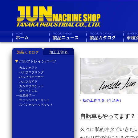
製品カタログ
加工工賃表
バルブトレインパーツ
カムシャフト
バルブスプリング
バルブリテーナー
バルブガイド
カムスプロケット
タペットシム
--- 生産終了 ---
ラッシュキラーキット
«
秋の工作ネタ（仕込み）
スペシャルヘッドキット
自転車もやってます？
久々に私的ネタでいきた