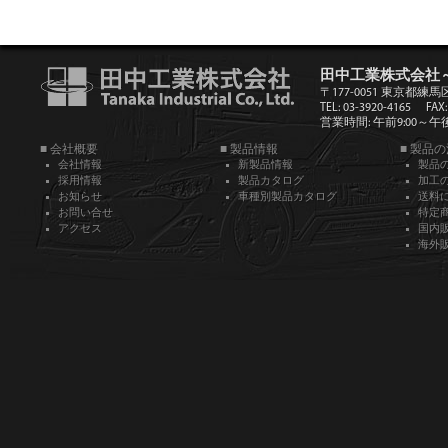
田中工業株式会社
〒177-0051 東京都練馬
TEL: 03-3920-4165
FAX:
営業時間: 午前9:00～午後5
■ 会社概要
■ 製品情報
■ 製品
会社情報
新製品情報
製品
採用情報
製品カタログ
加工
お知らせ
車種別製品カタログ
送料
お問い合せ
特定
アクセス
国内
海外