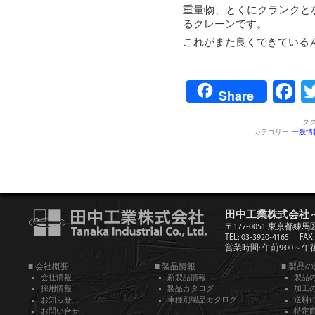
重量物、とくにクランクと
るクレーンです。
これがまた良くできている
F
Share
タグ
カテゴリー:
一般情
田中工業株式会社
〒177-0051 東京都練馬
TEL: 03-3920-4165
FAX:
営業時間: 午前9:00～午後5
■ 会社概要
■ 製品情報
■ 製品
会社情報
新製品情報
製品
採用情報
製品カタログ
加工
お知らせ
車種別製品カタログ
送料
お問い合せ
特定