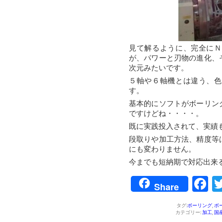
見て解るように、完全にＮ
が、パワーと刃物の進化、
次元みたいです。
５軸や６軸機とは違う、色
す。
基本的にソフトがボーリン
ですけどね・・・・。
既に実践投入されて、実績
段取りや加工方法、精度等
にも変わりません。
今までも短納期で対応出来
F
Share
タグ:
ボーリング
,
ボ
カテゴリー:
加工
,
国