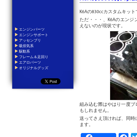
K6Aの830ccカスタムキ
ただ・・・、K6Aのエン
えないのが現状です。
エンジンパーツ
エンジンサポート
アッセンブリ
吸排気系
駆動系
フレーム＆足回り
エアロパーツ
オリジナルグッズ
組み込む際はやはり一度ブ
もしれません。
送ってさえ頂ければ、同時
ます。