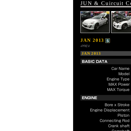
JUN & Cuircuit C
JAN 2013
«PREV
JAN 2013
BASIC DATA
Car Name
Model
Engine Type
MAX Power
MAX Torque
ENGINE
Bore x Stroke
Engine Displacement
Piston
Connecting Rod
Crank shaft