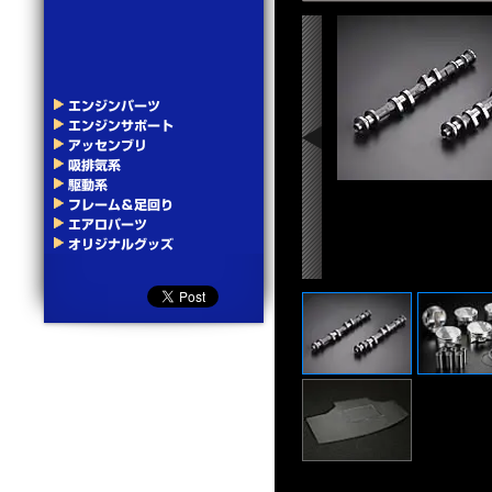
ントディフューザー
←
あるエアポケットでフロントバンパー下部から進入する
時増幅、圧縮し流速を速め車両後方へ流します。また、前
前のストレーキによりタイヤの起こす乱流を軽減し、内側
エンジンパーツ
流します。流速の増した状態で床下を通った空気が車両
エンジンサポート
ウンフォースを発生します。さらに車種によっては、エンジ
アッセンブリ
内の熱気を引き抜き、水温や吸気温を下げる効果もあり
吸排気系
駆動系
FRP 定価:
¥57,200
(税込)
フレーム＆足回り
カーボン 定価:
¥107,800
(税込)
エアロパーツ
オリジナルグッズ