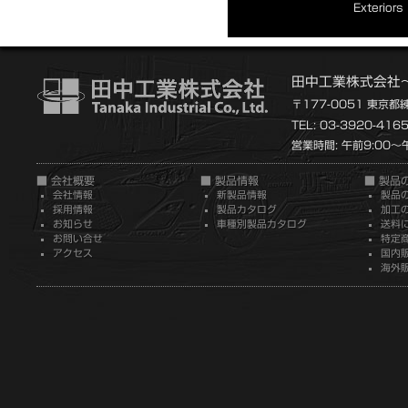
Exteriors
田中工業株式会社
〒177-0051 東京都
TEL: 03-3920-416
営業時間: 午前9:00～午
■ 会社概要
■ 製品情報
■ 製品
会社情報
新製品情報
製品
採用情報
製品カタログ
加工
お知らせ
車種別製品カタログ
送料
お問い合せ
特定
アクセス
国内
海外