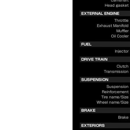
Camshaft
Head gasket
EXTERNAL ENGINE
Throttle
Exhaust Manifold
Muffler
Oil Cooler
FUEL
Injector
DRIVE TRAIN
Clutch
Transmission
SUSPENSION
Suspension
Reinforcement
Tire name/Size
Wheel name/Size
BRAKE
Brake
EXTERIORS