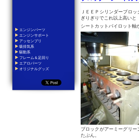
ＪＥＥＰシリンダーブロッ
ぎりぎりでこれ以上高いと
シートカットパイロット軸
エンジンパーツ
エンジンサポート
アッセンブリ
吸排気系
駆動系
フレーム＆足回り
エアロパーツ
オリジナルグッズ
ブロックがアーミーグリー
たぶん。