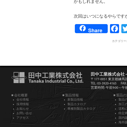
かもしれません。
次回はいつになるやらですが
F
Share
カテゴリー
田中工業株式会社
〒177-0051 東京都練馬
TEL: 03-3920-4165
FAX:
営業時間: 午前9:00～午後5
■ 会社概要
■ 製品情報
■ 製品
会社情報
新製品情報
製品
採用情報
製品カタログ
加工
お知らせ
車種別製品カタログ
送料
お問い合せ
特定
アクセス
国内
海外