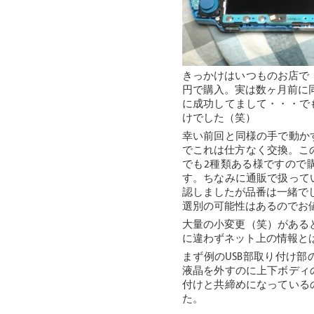
きっかけはいつものお店で「
円で購入。実は数ヶ月前に同様
に成功してまして・・・で
けでした（笑）
幸い前回と同様の手で動か
でこれは仕方なく交換。この
でも2種類ある様ですので
す。ちなみに通販で扱って
認しましたが品番は一緒で
選別の可能性はあるのでお
大量の小変更（笑）があると
に違わずネット上の情報と
まず例のUSB部取り付け
液晶を外すのに上下ボディ
付けと共締めになっている
た。