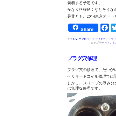
装着する予定です。
かなり格好良くなりそうな
是非とも、2014東京オー
F
Share
タグ:
BRZ
,
エアロパーツ
,
サイドステップ
,
カテゴリー:
イベント
プラグ穴修理
プラグ穴の修理で、たいが
ヘリサートコイル修理では
しかし、スリーブの厚み分
は無理な修理です。