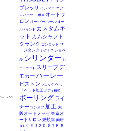
イン
プレッサ
インマニ
エア
オートサ
ロパーツ
エボⅩ
ロン
オーバーホール
オー
カスタムキ
ルペイント
ット
カムシャフト
クランク
サ
コンロッド
ージタンク
ショベ
シグナス
シリンダー
ル
シ
スリーブ
デ
ートカット
ハーレー
モカー
ピストン
ヘッ
ブロック
ド
ヘッド加工
ボディ補強
ね。いわ
ボーリング
ライ
加工
ナー
大
ワンオフ
阪オートメッセ
東京オ
ートサロン
燃焼室
面研
ＥＪ２０
ＧＴＲ
Ｒ
ＤＬＣ