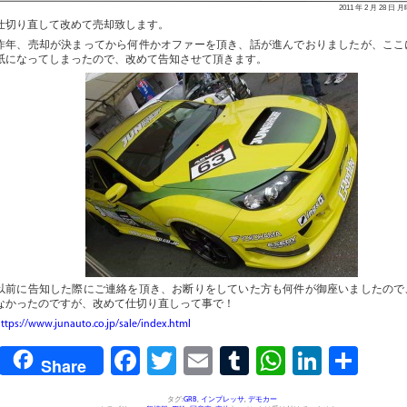
2011 年 2 月 28 日 
仕切り直して改めて売却致します。
昨年、売却が決まってから何件かオファーを頂き、話が進んでおりましたが、ここ
紙になってしまったので、改めて告知させて頂きます。
以前に告知した際にご連絡を頂き、お断りをしていた方も何件が御座いましたので
なかったのですが、改めて仕切り直しって事で！
ttps://www.junauto.co.jp/sale/index.html
Facebook
Twitter
Email
Tumblr
WhatsAp
Linked
共
Share
有
タグ:
GRB
,
インプレッサ
,
デモカー