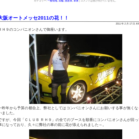
カテゴリー:
一般情報
,
四輪
,
国産車
,
車体
|
コメントは受け付けていません。
大阪オートメッセ2011の花！！
2011 年 2 月 17 日 
ＲＨ９のコンパニオンさんで御座います。
一昨年から予算の都合上、弊社としてはコンパニオンさんにお願いする事が無くな
いました。
ですが、今回「ＣＬＵＢ ＲＨ９」の全てのブースを順番にコンパニオンさんが回っ
事になっており、久々に弊社の車の前に花が添えられました～。