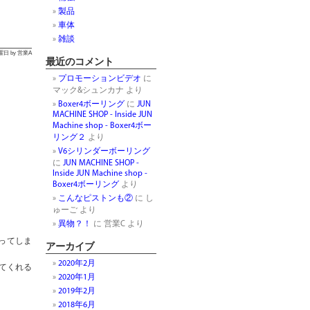
製品
車体
雑談
木曜日 by 営業A
最近のコメント
プロモーションビデオ
に
マック&シュンカナ
より
Boxer4ボーリング
に
JUN
MACHINE SHOP - Inside JUN
Machine shop - Boxer4ボー
リング２
より
V6シリンダーボーリング
に
JUN MACHINE SHOP -
Inside JUN Machine shop -
Boxer4ボーリング
より
こんなピストンも②
に
し
ゅーご
より
異物？！
に
営業C
より
ってしま
アーカイブ
2020年2月
てくれる
2020年1月
2019年2月
2018年6月