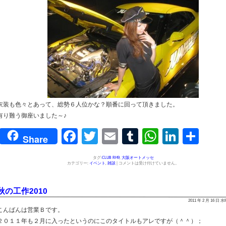
衣装も色々とあって、総勢６人位かな？順番に回って頂きました。
有り難う御座いました～♪
Facebook
Twitter
Email
Tumblr
WhatsAp
Linked
共
Share
有
タグ:
CLUB RH9
,
大阪オートメッセ
カテゴリー:
イベント
,
雑談
|
コメントは受け付けていません。
秋の工作2010
2011 年 2 月 16 日 
こんばんは営業Ｂです。
２０１１年も２月に入ったというのにこのタイトルもアレですが（＾＾）；