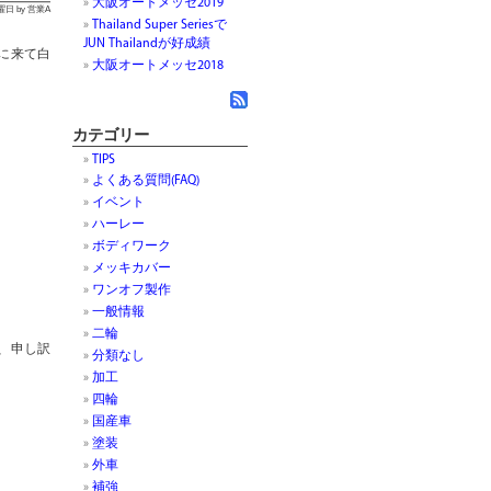
大阪オートメッセ2019
月曜日 by 営業A
Thailand Super Seriesで
JUN Thailandが好成績
に来て白
大阪オートメッセ2018
カテゴリー
TIPS
よくある質問(FAQ)
イベント
ハーレー
ボディワーク
メッキカバー
ワンオフ製作
一般情報
二輪
、申し訳
分類なし
加工
四輪
国産車
p
In
塗装
外車
補強