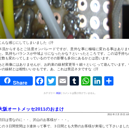
こんな感じにしてしまいました（汗
本流からするとご法度オンパレードですが、意外な事に極端に変わる事はありま
た。気持ちバランスが中域よりになったかな？といったところです。この辺手持ち
定数も変わってしまっているのでその影響も多分にあるかとは思います。
あと画像にはありませんが、お約束の線材変更等々細々といじって遊んでいます。
ンの線材とは相性いいかもです。あ、これは禁忌ネタですな（汗
Facebook
Twitter
Email
Tumblr
WhatsAp
Linked
共
Share
有
カテゴリー:
雑談
|
コメントは受け付けていません。
大阪オートメッセ2011のおまけ
2011 年 2 月 15 日 
初日は雪なのに・・、沢山のお客様が・・・。
この３日間世間は３連休って事で、３日間とも大勢のお客様が来場して下さいまし