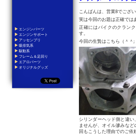
こんばんは、営業Bでござ
実は今回のお題は正確では
正確にはバイクのクランク
エンジンパーツ
す。
エンジンサポート
アッセンブリ
今回の生贄はこちら（＾＾;
吸排気系
駆動系
フレーム＆足回り
エアロパーツ
オリジナルグッズ
シリンダーヘッド側と違い
ませんが、オイル滲みなど
回もこうした理由でのご依