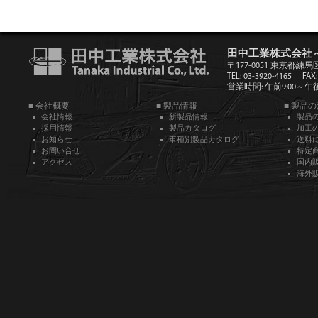
田中工業株式会社
〒177-0051 東京都練馬
TEL: 03-3920-4165
FAX:
営業時間: 午前9:00～午後5
■ 会社概要
■ 製品情報
■ 製品
会社情報
新製品情報
製品
採用情報
製品カタログ
加工
お知らせ
車種別製品カタログ
送料
お問い合せ
特定
アクセス
国内
海外