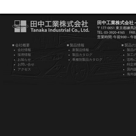
田中工業株式会社
〒177-0051 東京都練馬
TEL: 03-3920-4165
FAX:
営業時間: 午前9:00～午後5
■ 会社概要
■ 製品情報
■ 製品
会社情報
新製品情報
製品
採用情報
製品カタログ
加工
お知らせ
車種別製品カタログ
送料
お問い合せ
特定
アクセス
国内
海外