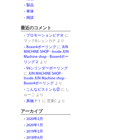
製品
車体
雑談
最近のコメント
プロモーションビデオ
に
マック&シュンカナ
より
Boxer4ボーリング
に
JUN
MACHINE SHOP - Inside JUN
Machine shop - Boxer4ボー
リング２
より
V6シリンダーボーリング
に
JUN MACHINE SHOP -
Inside JUN Machine shop -
Boxer4ボーリング
より
こんなピストンも②
に
し
ゅーご
より
異物？！
に
営業C
より
アーカイブ
2020年2月
2020年1月
2019年2月
2018年6月