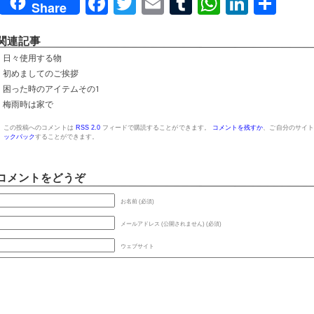
Facebook
Twitter
Email
Tumblr
WhatsAp
Linked
共
Share
有
関連記事
日々使用する物
初めましてのご挨拶
困った時のアイテムその1
梅雨時は家で
この投稿へのコメントは
RSS 2.0
フィードで購読することができます。
コメントを残すか
、ご自分のサイト
ックバック
することができます。
コメントをどうぞ
お名前 (必須)
メールアドレス (公開されません) (必須)
ウェブサイト