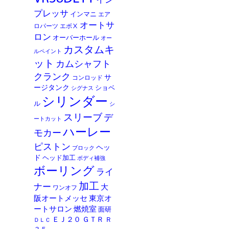
イン
プレッサ
インマニ
エア
オートサ
ロパーツ
エボⅩ
ロン
オーバーホール
オー
カスタムキ
ルペイント
ット
カムシャフト
クランク
サ
コンロッド
ージタンク
ショベ
シグナス
シリンダー
ル
シ
スリーブ
デ
ートカット
ハーレー
モカー
ピストン
ヘッ
ブロック
ド
ヘッド加工
ボディ補強
ボーリング
ライ
加工
ナー
大
ワンオフ
阪オートメッセ
東京オ
ートサロン
燃焼室
面研
ＥＪ２０
ＧＴＲ
Ｒ
ＤＬＣ