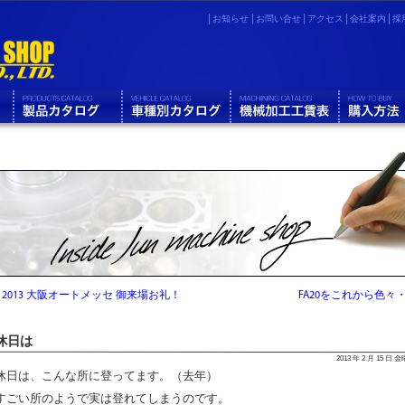
お知らせ
お問い合せ
アクセス
会社案内
採
«
2013 大阪オートメッセ 御来場お礼！
FA20をこれから色々
休日は
2013 年 2 月 15 日 
休日は、こんな所に登ってます。（去年）
すごい所のようで実は登れてしまうのです。