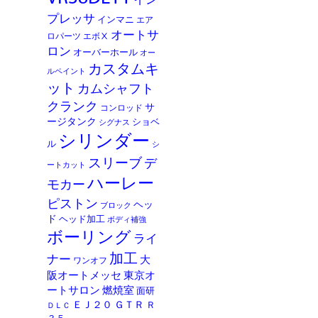
イン
プレッサ
インマニ
エア
オートサ
ロパーツ
エボⅩ
ロン
オーバーホール
オー
カスタムキ
ルペイント
ット
カムシャフト
クランク
サ
コンロッド
ージタンク
ショベ
シグナス
シリンダー
ル
シ
スリーブ
デ
ートカット
ハーレー
モカー
ピストン
ヘッ
ブロック
ド
ヘッド加工
ボディ補強
ボーリング
ライ
加工
ナー
大
ワンオフ
阪オートメッセ
東京オ
ートサロン
燃焼室
面研
ＥＪ２０
ＧＴＲ
Ｒ
ＤＬＣ