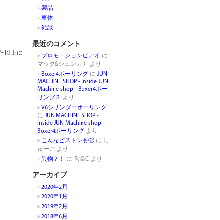
製品
車体
雑談
最近のコメント
た以上に
プロモーションビデオ
に
マック&シュンカナ
より
Boxer4ボーリング
に
JUN
MACHINE SHOP - Inside JUN
Machine shop - Boxer4ボー
リング２
より
V6シリンダーボーリング
に
JUN MACHINE SHOP -
Inside JUN Machine shop -
Boxer4ボーリング
より
こんなピストンも②
に
し
ゅーご
より
異物？！
に
営業C
より
アーカイブ
2020年2月
2020年1月
p
In
2019年2月
2018年6月