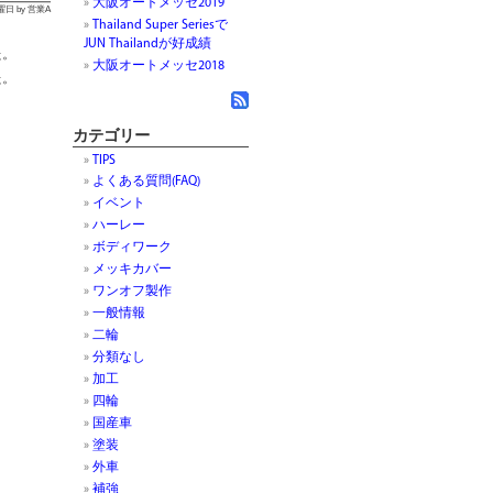
大阪オートメッセ2019
火曜日 by 営業A
Thailand Super Seriesで
JUN Thailandが好成績
た。
大阪オートメッセ2018
た。
カテゴリー
TIPS
よくある質問(FAQ)
イベント
ハーレー
ボディワーク
メッキカバー
ワンオフ製作
一般情報
二輪
分類なし
加工
四輪
国産車
塗装
外車
補強