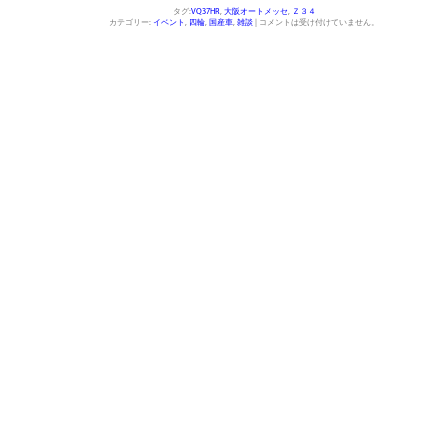
有
タグ:
VQ37HR
,
大阪オートメッセ
,
Ｚ３４
カテゴリー:
イベント
,
四輪
,
国産車
,
雑談
|
コメントは受け付けていません。