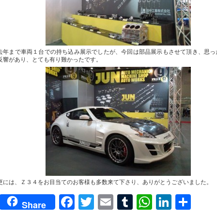
去年まで車両１台での持ち込み展示でしたが、今回は部品展示もさせて頂き、思っ
反響があり、とても有り難かったです。
更には、Ｚ３４をお目当てのお客様も多数来て下さり、ありがとうございました。
Facebook
Twitter
Email
Tumblr
WhatsAp
Linked
共
Share