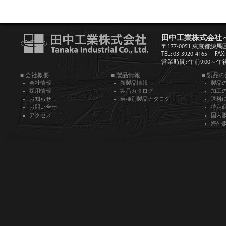
田中工業株式会社
〒177-0051 東京都練馬
TEL: 03-3920-4165
FAX:
営業時間: 午前9:00～午後5
■ 会社概要
■ 製品情報
■ 製品
会社情報
新製品情報
製品
採用情報
製品カタログ
加工
お知らせ
車種別製品カタログ
送料
お問い合せ
特定
アクセス
国内
海外