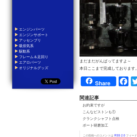
エンジンパーツ
エンジンサポート
アッセンブリ
吸排気系
駆動系
フレーム＆足回り
まだまだがんばってますよ～
エアロパーツ
オリジナルグッズ
本日ここまで完成しております
F
Share
関連記事
お約束ですが
こんなピストンも①
クランクシャフト点検
ポート研磨加工
この投稿へのコメントは
RSS 2.0
フィード