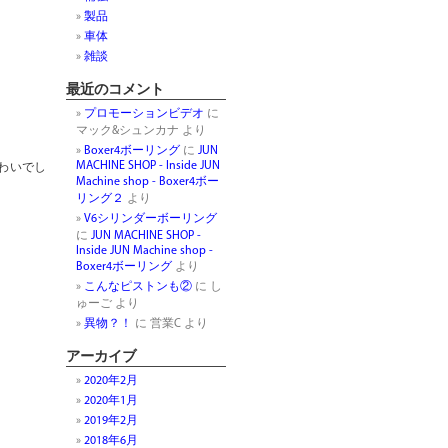
製品
車体
雑談
最近のコメント
プロモーションビデオ
に
マック&シュンカナ
より
Boxer4ボーリング
に
JUN
MACHINE SHOP - Inside JUN
わいでし
Machine shop - Boxer4ボー
リング２
より
V6シリンダーボーリング
に
JUN MACHINE SHOP -
Inside JUN Machine shop -
Boxer4ボーリング
より
こんなピストンも②
に
し
ゅーご
より
異物？！
に
営業C
より
アーカイブ
2020年2月
2020年1月
2019年2月
2018年6月