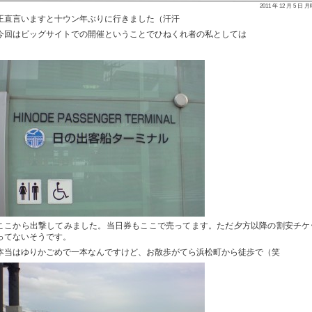
2011 年 12 月 5 日 
正直言いますと十ウン年ぶりに行きました（汗汗
今回はビッグサイトでの開催ということでひねくれ者の私としては
ここから出撃してみました。当日券もここで売ってます。ただ夕方以降の割安チケ
ってないそうです。
本当はゆりかごめで一本なんですけど、お散歩がてら浜松町から徒歩で（笑