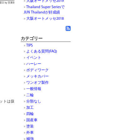
大阪オートメッセ2019
月曜日 by 営業B
Thailand Super Seriesで
JUN Thailandが好成績
大阪オートメッセ2018
カテゴリー
TIPS
よくある質問(FAQ)
イベント
ハーレー
ボディワーク
メッキカバー
ワンオフ製作
一般情報
二輪
ットは扱
分類なし
加工
四輪
国産車
塗装
外車
補強