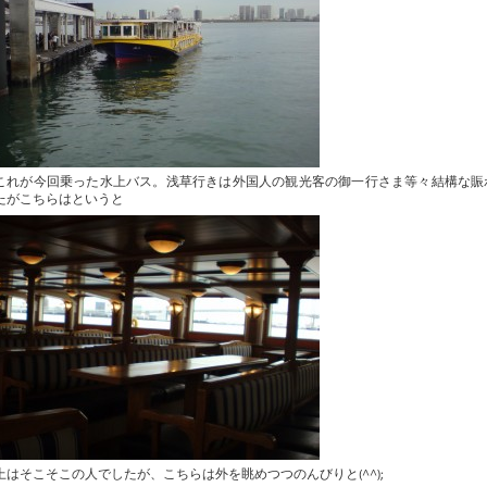
これが今回乗った水上バス。浅草行きは外国人の観光客の御一行さま等々結構な賑
たがこちらはというと
上はそこそこの人でしたが、こちらは外を眺めつつのんびりと(^^);