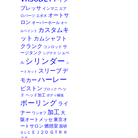
イン
プレッサ
インマニ
エア
オートサ
ロパーツ
エボⅩ
ロン
オーバーホール
オー
カスタムキ
ルペイント
ット
カムシャフト
クランク
サ
コンロッド
ージタンク
ショベ
シグナス
シリンダー
ル
シ
スリーブ
デ
ートカット
ハーレー
モカー
ピストン
ヘッ
ブロック
ド
ヘッド加工
ボディ補強
ボーリング
ライ
加工
ナー
大
ワンオフ
阪オートメッセ
東京オ
ートサロン
燃焼室
面研
ＥＪ２０
ＧＴＲ
Ｒ
ＤＬＣ