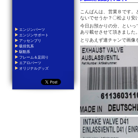
こんばんは、営業Ｂです。ど
ないでせうか？〇松より安
今日お預かりの分、といっ
エンジンパーツ
あり載せさせて頂きました
エンジンサポート
とりあえず連チャンで画像
アッセンブリ
吸排気系
駆動系
フレーム＆足回り
エアロパーツ
オリジナルグッズ