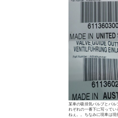
某車の吸排気バルブとバル
れぞれの一番下に写ってい
ねぇ。。ちなみに現車は現