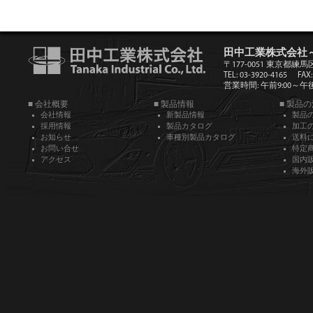
田中工業株式会社
〒177-0051 東京都練馬
TEL: 03-3920-4165
FAX:
営業時間: 午前9:00～午後5
■ 会社概要
■ 製品情報
■ 製品
会社情報
新製品情報
製品
採用情報
製品カタログ
加工
お知らせ
車種別製品カタログ
送料
お問い合せ
特定
アクセス
国内
海外