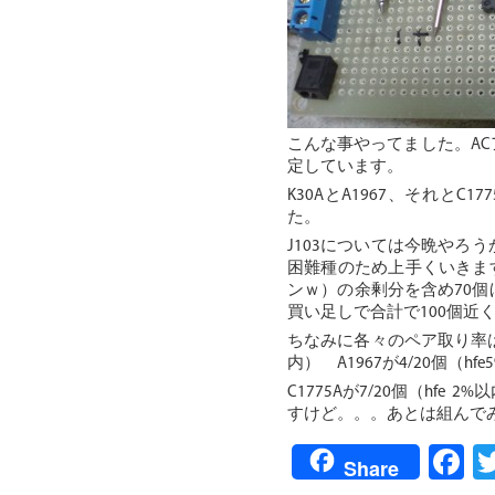
こんな事やってました。A
定しています。
K30AとA1967、それと
た。
J103については今晩やろ
困難種のため上手くいきま
ンｗ）の余剰分を含め70
買い足しで合計で100個近
ちなみに各々のペア取り率はといい
内） A1967が4/20個（hf
C1775Aが7/20個（hf
すけど。。。あとは組んで
F
Share