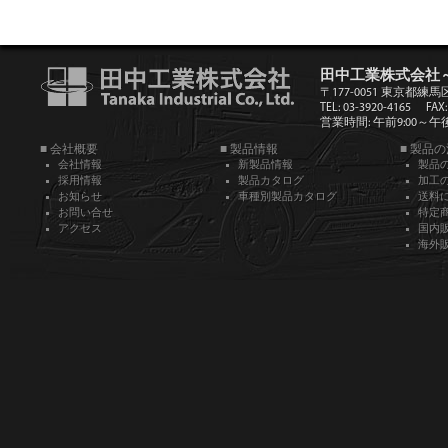
田中工業株式会社
〒177-0051 東京都練馬
TEL: 03-3920-4165
FAX:
営業時間: 午前9:00～午後5
■ 会社概要
■ 製品情報
■ 製品
会社情報
新製品情報
製品
採用情報
製品カタログ
加工
お知らせ
車種別製品カタログ
送料
お問い合せ
特定
アクセス
国内
海外