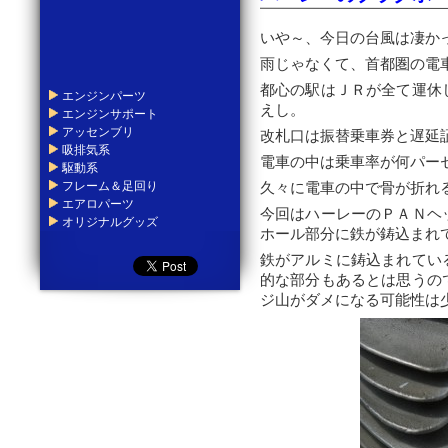
いや～、今日の台風は凄か
雨じゃなくて、首都圏の電
都心の駅はＪＲが全て運休
エンジンパーツ
えし。
エンジンサポート
アッセンブリ
改札口は振替乗車券と遅延
吸排気系
電車の中は乗車率が何パー
駆動系
フレーム＆足回り
久々に電車の中で骨が折れ
エアロパーツ
今回はハーレーのＰＡＮヘ
オリジナルグッズ
ホール部分に鉄が鋳込まれ
鉄がアルミに鋳込まれてい
的な部分もあるとは思うの
ジ山がダメになる可能性は