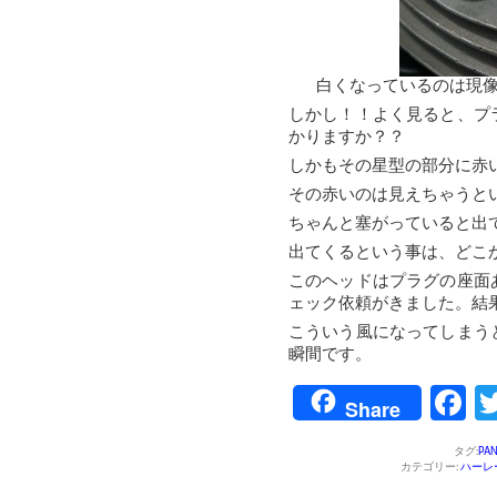
白くなっているのは現
しかし！！よく見ると、プ
かりますか？？
しかもその星型の部分に赤
その赤いのは見えちゃうと
ちゃんと塞がっていると出
出てくるという事は、どこ
このヘッドはプラグの座面
ェック依頼がきました。結
こういう風になってしまう
瞬間です。
F
Share
タグ:
PA
カテゴリー:
ハーレ