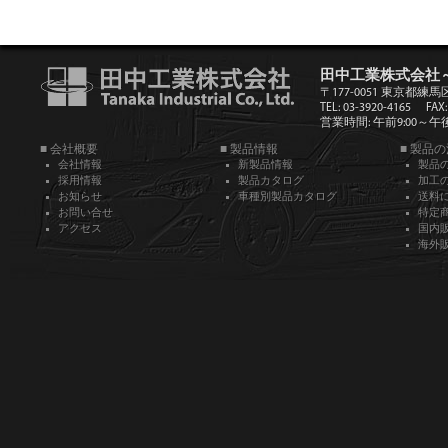
田中工業株式会社
〒177-0051 東京都練馬
TEL: 03-3920-4165
FAX:
営業時間: 午前9:00～午後5
■ 会社概要
■ 製品情報
■ 製品
会社情報
新製品情報
製品
採用情報
製品カタログ
加工
お知らせ
車種別製品カタログ
送料
お問い合せ
特定
アクセス
国内
海外