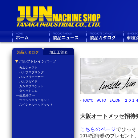
製品カタログ
加工工賃表
バルブトレインパーツ
カムシャフト
バルブスプリング
バルブリテーナー
バルブガイド
カムスプロケット
タペットシム
--- 生産終了 ---
ラッシュキラーキット
«
TOKYO AUTO SALON ２０１
スペシャルヘッドキット
大阪オートメッセ招待
こちらのページ
でひっそ
2014招待券のプレゼン