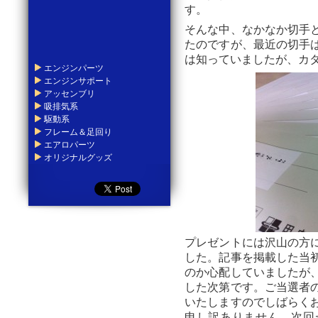
す。
そんな中、なかなか切手
たのですが、最近の切手
は知っていましたが、カ
エンジンパーツ
エンジンサポート
アッセンブリ
吸排気系
駆動系
フレーム＆足回り
エアロパーツ
オリジナルグッズ
プレゼントには沢山の方
した。記事を掲載した当
のか心配していましたが
した次第です。ご当選者
いたしますのでしばらく