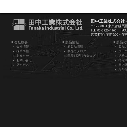
田中工業株式会社
〒177-0051 東京都練馬
TEL: 03-3920-4165
FAX:
営業時間: 午前9:00～午後5
■ 会社概要
■ 製品情報
■ 製品
会社情報
新製品情報
製品
採用情報
製品カタログ
加工
お知らせ
車種別製品カタログ
送料
お問い合せ
特定
アクセス
国内
海外