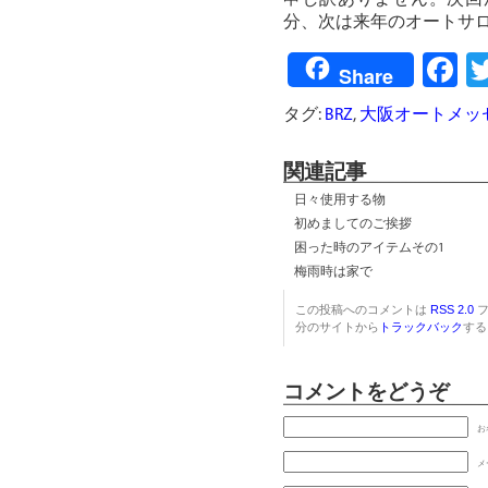
申し訳ありません。次回
分、次は来年のオートサ
F
Share
タグ:
BRZ
,
大阪オートメッ
関連記事
日々使用する物
初めましてのご挨拶
困った時のアイテムその1
梅雨時は家で
この投稿へのコメントは
RSS 2.0
フ
分のサイトから
トラックバック
する
コメントをどうぞ
お
メ