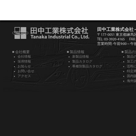
田中工業株式会社
〒177-0051 東京都練馬
TEL: 03-3920-4165
FAX:
営業時間: 午前9:00～午後5
■ 会社概要
■ 製品情報
■ 製品
会社情報
新製品情報
製品
採用情報
製品カタログ
加工
お知らせ
車種別製品カタログ
送料
お問い合せ
特定
アクセス
国内
海外