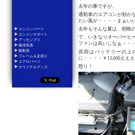
去年の事ですが。
通勤車のエアコンが効か
たい風が・・・・まぁい
エンジンパーツ
去年もそんな夏は、朝晩
エンジンサポート
で、いきなりオーバーヒ
アッセンブリ
ファンは高いしなぁ・・
吸排気系
駆動系
原因はバッテリーの上
フレーム＆足回り
に・・・・￥12,000ええ
エアロパーツ
怒り！
オリジナルグッズ