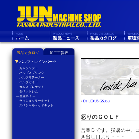
製品カタログ
加工工賃表
バルブトレインパーツ
カムシャフト
バルブスプリング
バルブリテーナー
バルブガイド
カムスプロケット
タペットシム
--- 生産終了 ---
ラッシュキラーキット
«
D1 LEXUS GS350
スペシャルヘッドキット
怒りのＧＯＬＦ
営業Ｄです。猛暑の中、
き出し口より・・・