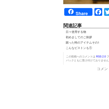
F
Share
関連記事
日々使用する物
初めましてのご挨拶
困った時のアイテムその1
こんなピストンも①
この投稿へのコメントは
RSS 2.0
フ
バックともに受け付けておりません
コメン