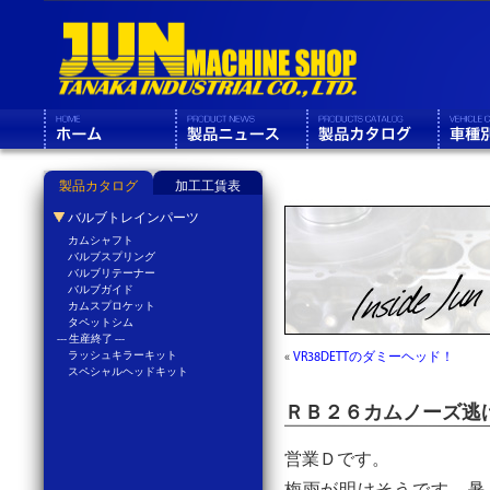
製品カタログ
加工工賃表
バルブトレインパーツ
カムシャフト
バルブスプリング
バルブリテーナー
バルブガイド
カムスプロケット
タペットシム
--- 生産終了 ---
ラッシュキラーキット
«
VR38DETTのダミーヘッド！
スペシャルヘッドキット
ＲＢ２６カムノーズ逃
営業Ｄです。