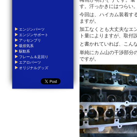
梅雨が明けそうです。暑
す。汗っかきにはつらい
今回は、ハイカム装着す
ますが。
エンジンパーツ
加工なくとも大丈夫なエ
エンジンサポート
ト量によりますが、取付
アッセンブリ
と書かれていれば、こん
吸排気系
駆動系
単純にカム山の干渉部分
フレーム＆足回り
ですが。
エアロパーツ
オリジナルグッズ