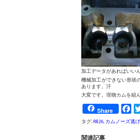
加工データがあればいい
機械加工ができない形状
あります。汗
大変です。現物カムを組
F
Share
タグ:
RB26
,
カムノーズ逃
関連記事