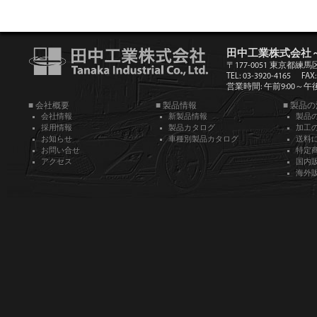
田中工業株式会社
〒177-0051 東京都練馬
TEL: 03-3920-4165
FAX:
営業時間: 午前9:00～午後5
■ 会社概要
■ 製品情報
■ 製品
会社情報
新製品情報
製品
採用情報
製品カタログ
加工
お知らせ
車種別製品カタログ
送料
お問い合せ
特定
アクセス
国内
海外