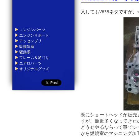
又してもVR38ネタですが
エンジンパーツ
エンジンサポート
アッセンブリ
吸排気系
駆動系
フレーム＆足回り
エアロパーツ
オリジナルグッズ
既にショートヘッドが販売
すが、最近多くなってきた
どうせやるならって事でシ
から燃焼室のマシニング加