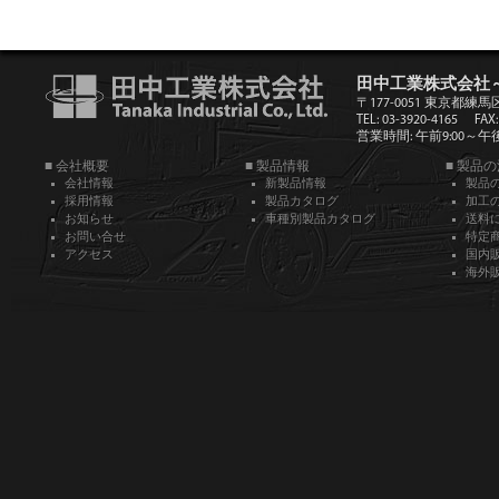
田中工業株式会社
〒177-0051 東京都練馬
TEL: 03-3920-4165
FAX:
営業時間: 午前9:00～午後5
■ 会社概要
■ 製品情報
■ 製品
会社情報
新製品情報
製品
採用情報
製品カタログ
加工
お知らせ
車種別製品カタログ
送料
お問い合せ
特定
アクセス
国内
海外