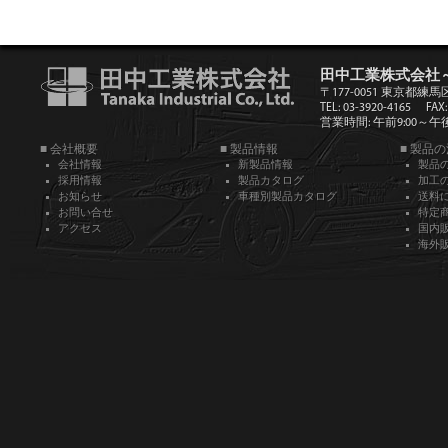
田中工業株式会社
〒177-0051 東京都練馬
TEL: 03-3920-4165
FAX:
営業時間: 午前9:00～午後5
■ 会社概要
■ 製品情報
■ 製品
会社情報
新製品情報
製品
採用情報
製品カタログ
加工
お知らせ
車種別製品カタログ
送料
お問い合せ
特定
アクセス
国内
海外