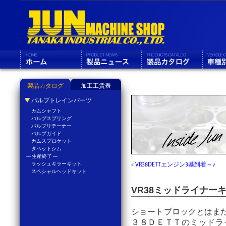
製品カタログ
加工工賃表
バルブトレインパーツ
カムシャフト
バルブスプリング
バルブリテーナー
バルブガイド
カムスプロケット
タペットシム
--- 生産終了 ---
ラッシュキラーキット
«
VR38DETTエンジン3基到着～♪
スペシャルヘッドキット
VR38ミッドライナー
ショートブロックとはま
３８ＤＥＴＴのミッドラ