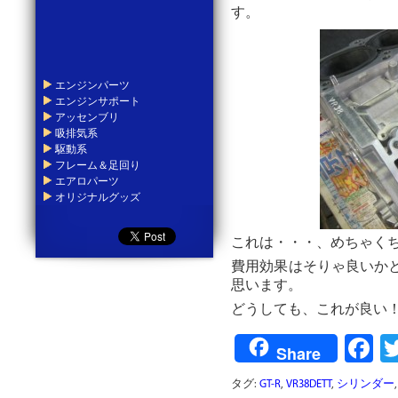
す。
エンジンパーツ
エンジンサポート
アッセンブリ
吸排気系
駆動系
フレーム＆足回り
エアロパーツ
オリジナルグッズ
これは・・・、めちゃく
費用効果はそりゃ良いか
思います。
どうしても、これが良い
F
Share
タグ:
GT-R
,
VR38DETT
,
シリンダー