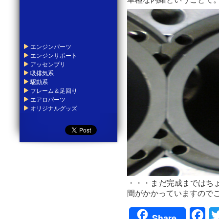
車種な内緒ということで
エンジンパーツ
エンジンサポート
アッセンブリ
吸排気系
駆動系
フレーム＆足回り
エアロパーツ
オリジナルグッズ
・・・まだ完成まではち
間がかかっていますのでご容赦
F
Share