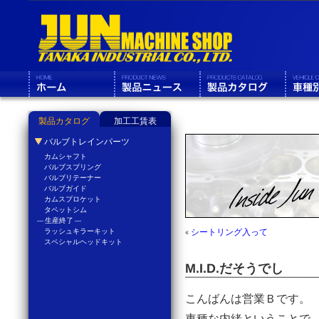
製品カタログ
加工工賃表
バルブトレインパーツ
カムシャフト
バルブスプリング
バルブリテーナー
バルブガイド
カムスプロケット
タペットシム
--- 生産終了 ---
ラッシュキラーキット
«
シートリング入って
スペシャルヘッドキット
M.I.D.だそうでし
こんばんは営業Ｂです。