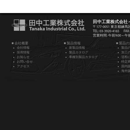
田中工業株式会社
〒177-0051 東京都練馬
TEL: 03-3920-4165
FAX:
営業時間: 午前9:00～午後5
■ 会社概要
■ 製品情報
■ 製品
会社情報
新製品情報
製品
採用情報
製品カタログ
加工
お知らせ
車種別製品カタログ
送料
お問い合せ
特定
アクセス
国内
海外