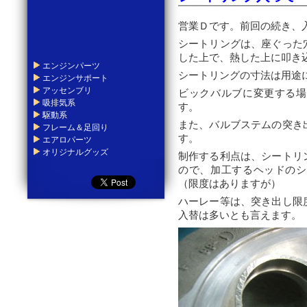
営業Ｄです。前回の続き、
シートリングは、座ぐった
した上で、熱した上に叩き
エンジンパーツ
シートリングの寸法は用途
エンジンサポート
アッセンブリ
ビックバルブに変更する場
吸排気系
す。
駆動系
また、バルブステムの突き
フレーム＆足回り
す。
エアロパーツ
オリジナルグッズ
制作する利点は、シートリ
ので、加工するヘッドのシ
（限度はありますが）
ハーレー等は、突き出し限
入替は多いとも言えます。