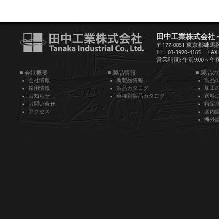
田中工業株式会社
〒177-0051 東京都練馬
TEL: 03-3920-4165
FAX:
営業時間: 午前9:00～午後5
■ 会社概要
■ 製品情報
■ 製品
会社情報
新製品情報
製品
採用情報
製品カタログ
加工
お知らせ
車種別製品カタログ
送料
お問い合せ
特定
アクセス
国内
海外