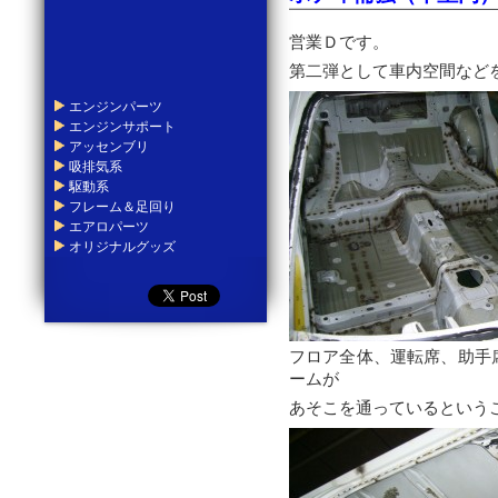
営業Ｄです。
第二弾として車内空間など
エンジンパーツ
エンジンサポート
アッセンブリ
吸排気系
駆動系
フレーム＆足回り
エアロパーツ
オリジナルグッズ
フロア全体、運転席、助手
ームが
あそこを通っているという