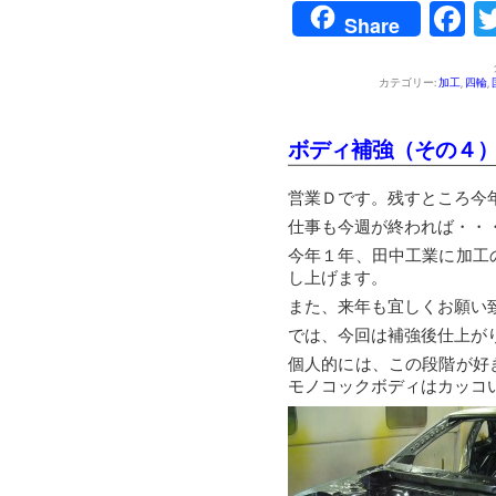
F
Share
カテゴリー:
加工
,
四輪
,
ボディ補強（その４
営業Ｄです。残すところ今
仕事も今週が終われば・・
今年１年、田中工業に加工
し上げます。
また、来年も宜しくお願い
では、今回は補強後仕上が
個人的には、この段階が好
モノコックボディはカッコ