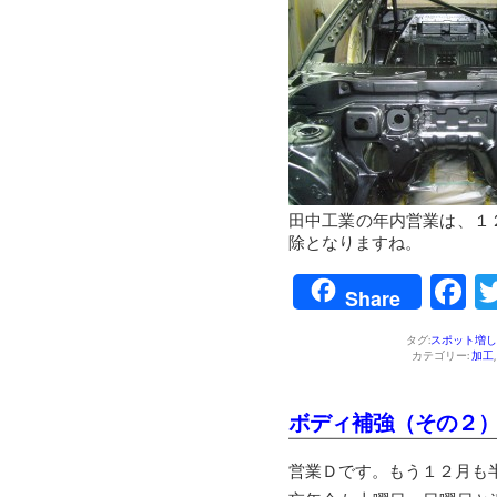
田中工業の年内営業は、１
除となりますね。
F
Share
タグ:
スポット増し
カテゴリー:
加工
ボディ補強（その２
営業Ｄです。もう１２月も