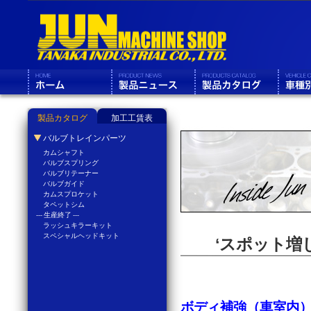
製品カタログ
加工工賃表
バルブトレインパーツ
カムシャフト
バルブスプリング
バルブリテーナー
バルブガイド
カムスプロケット
タペットシム
--- 生産終了 ---
ラッシュキラーキット
スペシャルヘッドキット
‘スポット増
ボディ補強（車室内