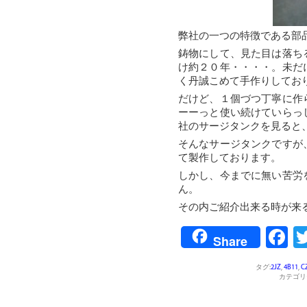
弊社の一つの特徴である部
鋳物にして、見た目は落ち
け約２０年・・・・。未だ
く丹誠こめて手作りしてお
だけど、１個づつ丁寧に作
ーーっと使い続けていらっ
社のサージタンクを見ると
そんなサージタンクですが
て製作しております。
しかし、今までに無い苦労
ん。
その内ご紹介出来る時が来
F
Share
タグ:
2JZ
,
4B11
,
C
カテゴリ