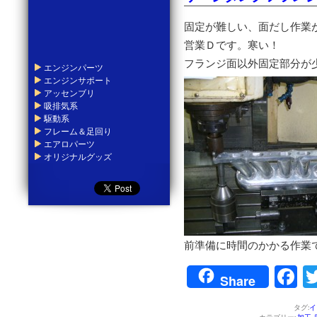
固定が難しい、面だし作業
営業Ｄです。寒い！
フランジ面以外固定部分が
エンジンパーツ
エンジンサポート
アッセンブリ
吸排気系
駆動系
フレーム＆足回り
エアロパーツ
オリジナルグッズ
前準備に時間のかかる作業
F
Share
タグ:
イ