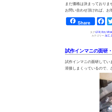
まだ価格は決まっておりま
お問い合わせ頂ければ、お
F
Share
タグ:
GT-R
,
R35
,
VR38
カテゴリー:
加工
,
試作インマニの面研
試作インマニの面研してい
溶接しまくっているので、