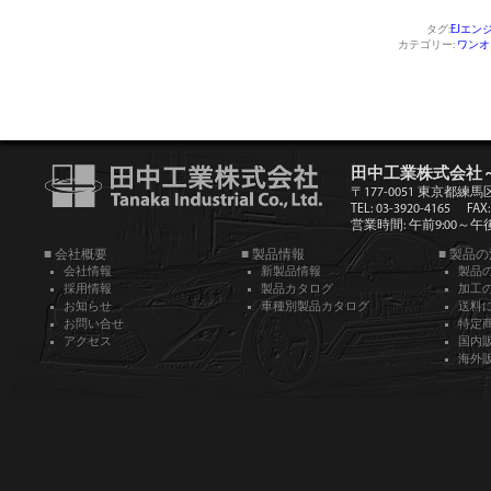
タグ:
EJエン
カテゴリー:
ワンオ
田中工業株式会社
〒177-0051 東京都練馬
TEL: 03-3920-4165
FAX:
営業時間: 午前9:00～午後5
■ 会社概要
■ 製品情報
■ 製品
会社情報
新製品情報
製品
採用情報
製品カタログ
加工
お知らせ
車種別製品カタログ
送料
お問い合せ
特定
アクセス
国内
海外