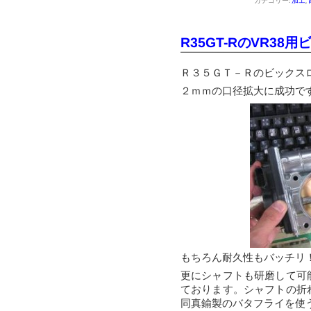
カテゴリー:
加工
,
R35GT-RのVR38
Ｒ３５ＧＴ－Ｒのビックス
２ｍｍの口径拡大に成功で
もちろん耐久性もバッチリ
更にシャフトも研磨して可
ております。シャフトの折
同真鍮製のバタフライを使