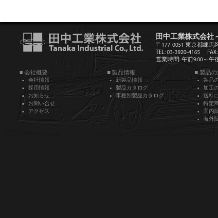
田中工業株式会社
〒177-0051 東京都練馬
TEL: 03-3920-4165
FAX:
営業時間: 午前9:00～午後5
■ 会社概要
■ 製品情報
■ 製品
会社情報
新製品情報
製品
採用情報
製品カタログ
加工
お知らせ
車種別製品カタログ
送料
お問い合せ
特定
アクセス
国内
海外