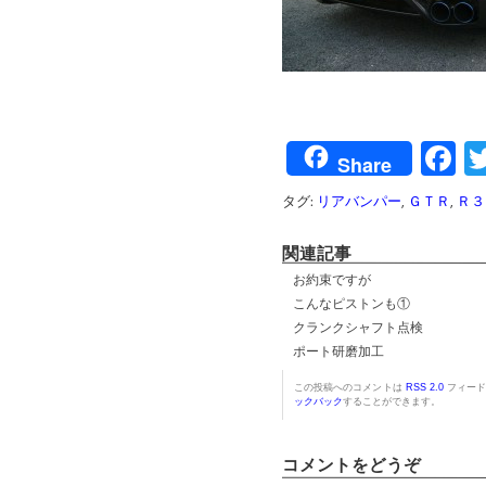
F
Share
タグ:
リアバンパー
,
ＧＴＲ
,
Ｒ３
関連記事
お約束ですが
こんなピストンも①
クランクシャフト点検
ポート研磨加工
この投稿へのコメントは
RSS 2.0
フィード
ックバック
することができます。
コメントをどうぞ