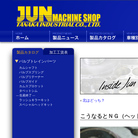
製品カタログ
加工工賃表
バルブトレインパーツ
カムシャフト
バルブスプリング
バルブリテーナー
バルブガイド
カムスプロケット
タペットシム
--- 生産終了 ---
ラッシュキラーキット
«
北はどっち？
スペシャルヘッドキット
こうなるとＮＧ（ヘッ