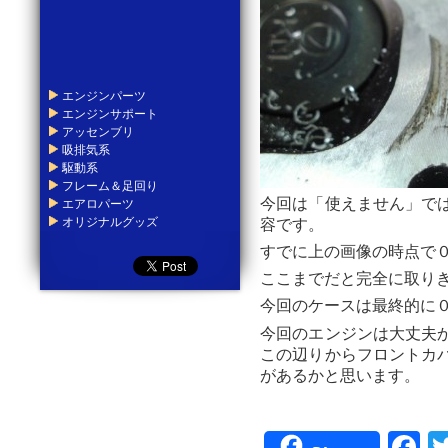
エンジンパーツ
エンジンサポート
アッセンブリ
吸排気系
駆動系
フレーム＆足回り
今回は「使えません」で
エアロパーツ
オリジナルグッズ
容です。
すでに上の画像の時点で
ここまでだと完全に取り
今回のケースは最終的に
今回のエンジンは大丈夫
この辺りからフロントカ
があるかと思います。
F