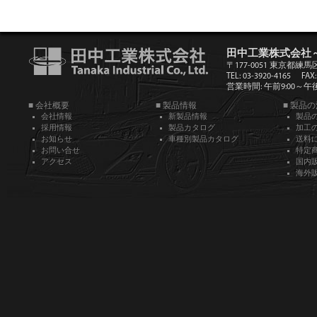
田中工業株式会社
〒177-0051 東京都練馬
TEL: 03-3920-4165
FAX:
営業時間: 午前9:00～午後5
■ 会社概要
■ 製品情報
■ 製品
会社情報
新製品情報
製品
採用情報
製品カタログ
加工
お知らせ
車種別製品カタログ
送料
お問い合せ
特定
アクセス
国内
海外