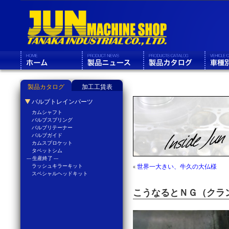
製品カタログ
加工工賃表
バルブトレインパーツ
カムシャフト
バルブスプリング
バルブリテーナー
バルブガイド
カムスプロケット
タペットシム
--- 生産終了 ---
ラッシュキラーキット
«
世界一大きい、牛久の大仏様
スペシャルヘッドキット
こうなるとＮＧ（クラ