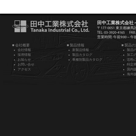
田中工業株式会社
〒177-0051 東京都練馬
TEL: 03-3920-4165
FAX:
営業時間: 午前9:00～午後5
■ 会社概要
■ 製品情報
■ 製品
会社情報
新製品情報
製品
採用情報
製品カタログ
加工
お知らせ
車種別製品カタログ
送料
お問い合せ
特定
アクセス
国内
海外