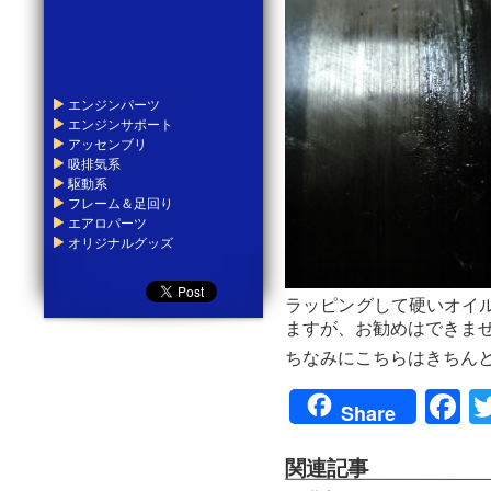
エンジンパーツ
エンジンサポート
アッセンブリ
吸排気系
駆動系
フレーム＆足回り
エアロパーツ
オリジナルグッズ
ラッピングして硬いオイ
ますが、お勧めはできま
ちなみにこちらはきちん
F
Share
関連記事