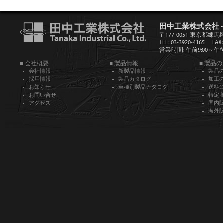
田中工業株式会社
〒177-0051 東京都練馬
TEL: 03-3920-4165
FAX:
営業時間: 午前9:00～午後5
■ 会社概要
■ 製品情報
■ 製品
会社情報
新製品情報
製品
採用情報
製品カタログ
加工
お知らせ
車種別製品カタログ
送料
お問い合せ
特定
アクセス
国内
海外