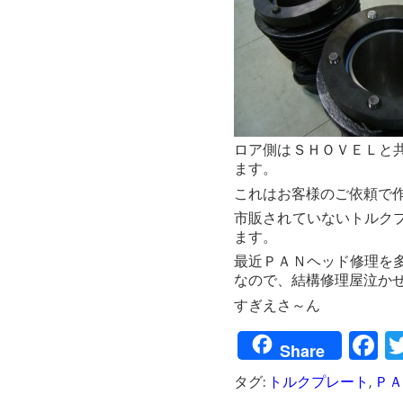
ロア側はＳＨＯＶＥＬと
ます。
これはお客様のご依頼で
市販されていないトルク
ます。
最近ＰＡＮヘッド修理を
なので、結構修理屋泣か
すぎえさ～ん
F
Share
タグ:
トルクプレート
,
ＰＡ