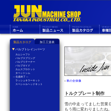
製品カタログ
加工工賃表
バルブトレインパーツ
カムシャフト
バルブスプリング
バルブリテーナー
バルブガイド
カムスプロケット
タペットシム
--- 生産終了 ---
ラッシュキラーキット
«
車の全体像
スペシャルヘッドキット
トルクプレート制作
雪の中走ってました営業
もう雨に変わりましたね