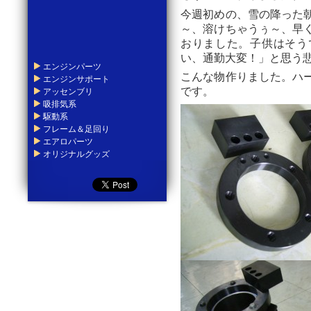
今週初めの、雪の降った
～、溶けちゃうぅ～、早
おりました。子供はそう
い、通勤大変！」と思う
エンジンパーツ
こんな物作りました。ハ
エンジンサポート
です。
アッセンブリ
吸排気系
駆動系
フレーム＆足回り
エアロパーツ
オリジナルグッズ