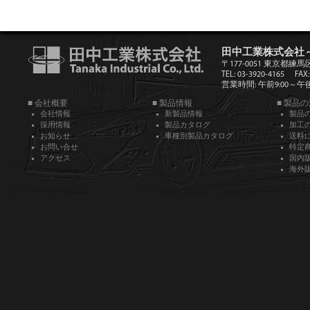
田中工業株式会社
〒177-0051 東京都練馬
TEL: 03-3920-4165
FAX:
営業時間: 午前9:00～午後5
■ 会社概要
■ 製品情報
■ 製品
会社情報
新製品情報
製品
採用情報
製品カタログ
加工
お知らせ
車種別製品カタログ
送料
お問い合せ
特定
アクセス
国内
海外