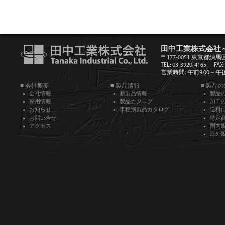
田中工業株式会社
〒177-0051 東京都練馬
TEL: 03-3920-4165
FAX:
営業時間: 午前9:00～午後5
■ 会社概要
■ 製品情報
■ 製品
会社情報
新製品情報
製品
採用情報
製品カタログ
加工
お知らせ
車種別製品カタログ
送料
お問い合せ
特定
アクセス
国内
海外