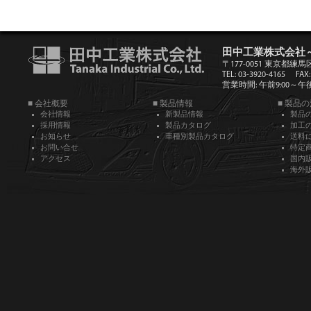
田中工業株式会社
〒177-0051 東京都練馬
TEL: 03-3920-4165
FAX:
営業時間: 午前9:00～午後5
■ 会社概要
■ 製品情報
■ 製品
会社情報
新製品情報
製品
採用情報
製品カタログ
加工
お知らせ
車種別製品カタログ
送料
お問い合せ
特定
アクセス
国内
海外