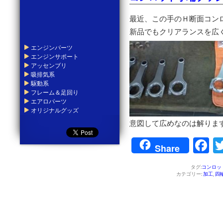
最近、この手のＨ断面コン
新品でもクリアランスを広
エンジンパーツ
エンジンサポート
アッセンブリ
吸排気系
駆動系
フレーム＆足回り
エアロパーツ
オリジナルグッズ
意図して広めなのは解りま
F
Share
タグ:
コンロッ
カテゴリー:
加工
,
四