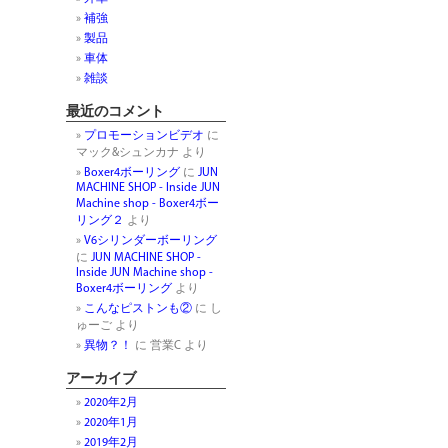
p
In
補強
製品
車体
雑談
最近のコメント
プロモーションビデオ
に
マック&シュンカナ
より
Boxer4ボーリング
に
JUN
MACHINE SHOP - Inside JUN
Machine shop - Boxer4ボー
リング２
より
V6シリンダーボーリング
に
JUN MACHINE SHOP -
Inside JUN Machine shop -
Boxer4ボーリング
より
こんなピストンも②
に
し
ゅーご
より
異物？！
に
営業C
より
アーカイブ
2020年2月
2020年1月
2019年2月