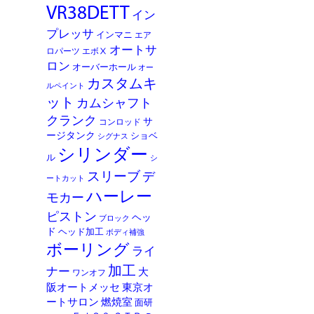
VR38DETT
イン
プレッサ
インマニ
エア
オートサ
ロパーツ
エボⅩ
ロン
オーバーホール
オー
カスタムキ
ルペイント
ット
カムシャフト
クランク
サ
コンロッド
ージタンク
ショベ
シグナス
シリンダー
ル
シ
スリーブ
デ
ートカット
ハーレー
モカー
ピストン
ヘッ
ブロック
ド
ヘッド加工
ボディ補強
ボーリング
ライ
加工
ナー
大
ワンオフ
阪オートメッセ
東京オ
ートサロン
燃焼室
面研