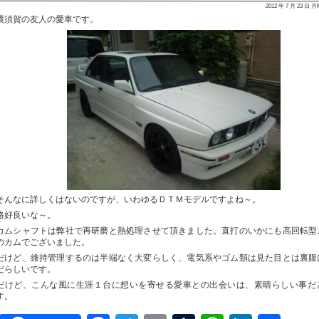
2012 年 7 月 23 日 
横須賀の友人の愛車です。
そんなに詳しくはないのですが、いわゆるＤＴＭモデルですよね～。
格好良いな～。
カムシャフトは弊社で再研磨と熱処理させて頂きました。直打のいかにも高回転型
のカムでございました。
だけど、維持管理するのは半端なく大変らしく、電気系やゴム類は見た目とは裏腹
だらしいです。
だけど、こんな風に生涯１台に想いを寄せる愛車との出会いは、素晴らしい事だ
す。