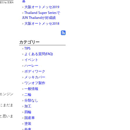
幕
月曜日 by 営業A
大阪オートメッセ2019
Thailand Super Seriesで
JUN Thailandが好成績
大阪オートメッセ2018
カテゴリー
TIPS
よくある質問(FAQ)
イベント
ハーレー
ボディワーク
メッキカバー
ワンオフ製作
一般情報
エンジン
二輪
分類なし
にまだま
加工
四輪
と思いま
国産車
塗装
外車