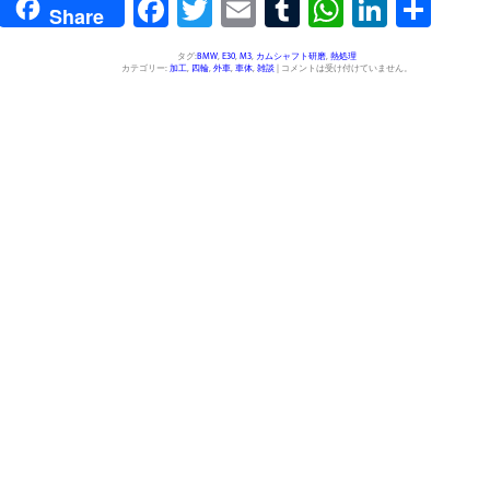
Facebook
Twitter
Email
Tumblr
WhatsAp
Linked
共
Share
有
タグ:
BMW
,
E30
,
M3
,
カムシャフト研磨
,
熱処理
カテゴリー:
加工
,
四輪
,
外車
,
車体
,
雑談
|
コメントは受け付けていません。