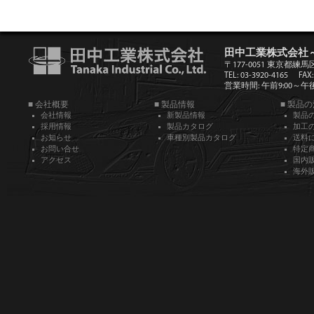
田中工業株式会社
〒177-0051 東京都練馬
TEL: 03-3920-4165
FAX:
営業時間: 午前9:00～午後5
■ 会社概要
■ 製品情報
■ 製品
会社情報
新製品情報
製品
採用情報
製品カタログ
加工
お知らせ
車種別製品カタログ
送料
お問い合せ
特定
アクセス
国内
海外