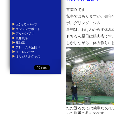
営業Ｄです。
私事ではありますが、去年
ボルダリング・ジム
エンジンパーツ
エンジンサポート
最初は、わけわからず休み
アッセンブリ
もちろん翌日は筋肉痛です
吸排気系
駆動系
しかしながら、体力作りに
フレーム＆足回り
エアロパーツ
オリジナルグッズ
ただ登るのでは簡単なので
った順番で登るのです。