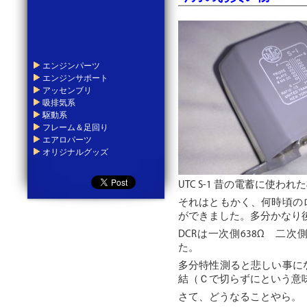
エンジンパーツ
エンジンサポート
アッセンブリ
吸排気系
駆動系
フレーム＆足回り
エアロパーツ
オリジナルグッズ
UTC S-1 昔の電蓄に使
それはともかく、何時頃の
ができました。多分かなり
DCRは一次側638Ω 二
た。
多分特性測ると悲しい事に
結（Ｃで切らずにという意
さて、どうなることやら。