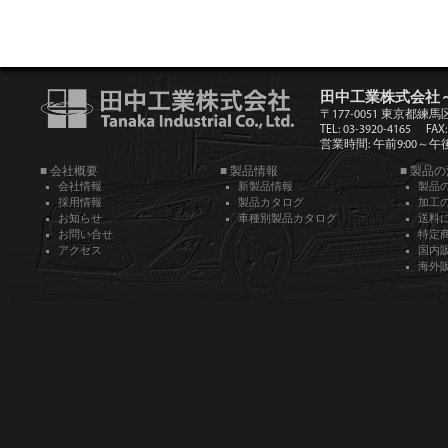
田中工業株式会社
〒177-0051 東京都練馬
TEL: 03-3920-4165
FAX:
営業時間: 午前9:00～午後5
■ 会社概要
■ 製品情報
■ 製品
会社情報
新製品情報
製品
採用情報
製品カタログ
加工
お知らせ
車種別製品カタログ
送料
お問い合せ
特定
アクセス
国内
海外