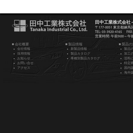
田中工業株式会社
〒177-0051 東京都練馬
TEL: 03-3920-4165
FAX:
営業時間: 午前9:00～午後5
■ 会社概要
■ 製品情報
■ 製品
会社情報
新製品情報
製品
採用情報
製品カタログ
加工
お知らせ
車種別製品カタログ
送料
お問い合せ
特定
アクセス
国内
海外