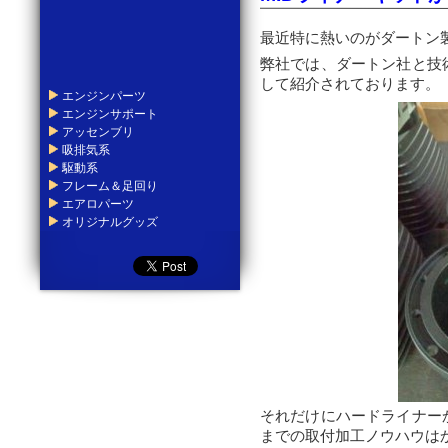
最近特に熱いのがダートン
弊社では、ダートン社と技
して紹介されております。
エンジンパーツ
エンジンサポート
アッセンブリ
吸排気系
駆動系
フレーム＆足回り
エアロパーツ
オリジナルグッズ
それだけにハードライナー
までの取付加工ノウハウは