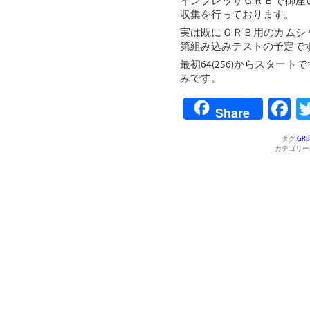
インプレッサＧＲＢで御座
収集を行っております。
実は既にＧＲＢ用のカムシ
第組み込みテストの予定で
最初64(256)からスタ
みです。
F
Share
タグ:
GRB
カテゴリー