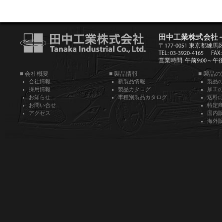
田中工業株式会社
〒177-0051 東京都練馬
TEL: 03-3920-4165
FAX:
営業時間: 午前9:00～午後5
■ 会社概要
■ 製品情報
■ 製品
会社情報
新製品情報
製品
採用情報
製品カタログ
加工
お知らせ
車種別製品カタログ
送料
お問い合せ
特定
アクセス
国内
海外