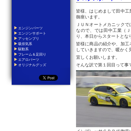
皆様、はじめまして田中工
御座います。
ＪＵＮオートメカニックで
エンジンパーツ
なので、では田中工業（Ｊ
エンジンサポート
り、本日からスタートとな
アッセンブリ
吸排気系
皆様に商品の紹介や、加工
駆動系
していきますので、暖かく
フレーム＆足回り
宜しくお願いします。
エアロパーツ
オリジナルグッズ
そんな訳で第１回目って事