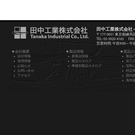
田中工業株式会社
〒177-0051 東京都練馬
TEL: 03-3920-4165
FAX:
営業時間: 午前9:00～午後5
■ 会社概要
■ 製品情報
■ 製品
会社情報
新製品情報
製品
採用情報
製品カタログ
加工
お知らせ
車種別製品カタログ
送料
お問い合せ
特定
アクセス
国内
海外