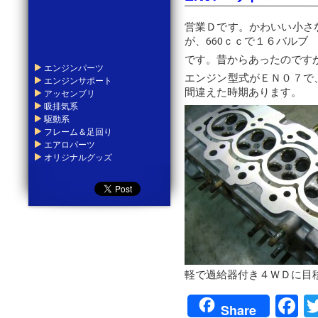
営業Ｄです。かわいい小さ
が、660ｃｃで１６バルブ
です。昔からあったのです
エンジンパーツ
エンジン型式がＥＮ０７で
エンジンサポート
間違えた時期あります。
アッセンブリ
吸排気系
駆動系
フレーム＆足回り
エアロパーツ
オリジナルグッズ
軽で過給器付き４ＷＤに目
F
Share