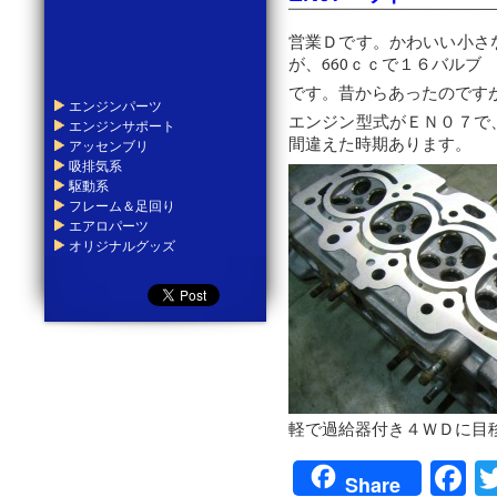
営業Ｄです。かわいい小さ
が、660ｃｃで１６バルブ
です。昔からあったのです
エンジンパーツ
エンジン型式がＥＮ０７で
エンジンサポート
間違えた時期あります。
アッセンブリ
吸排気系
駆動系
フレーム＆足回り
エアロパーツ
オリジナルグッズ
軽で過給器付き４ＷＤに目
F
Share