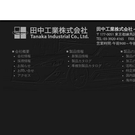
田中工業株式会社
〒177-0051 東京都練馬
TEL: 03-3920-4165
FAX:
営業時間: 午前9:00～午後5
■ 会社概要
■ 製品情報
■ 製品
会社情報
新製品情報
製品
採用情報
製品カタログ
加工
お知らせ
車種別製品カタログ
送料
お問い合せ
特定
アクセス
国内
海外