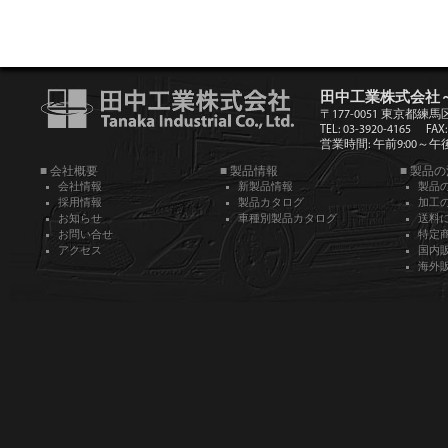
田中工業株式会社
〒177-0051 東京都練馬
TEL: 03-3920-4165
FAX:
営業時間: 午前9:00～午後5
■ 会社概要
■ 製品情報
■ 製品
会社情報
新製品情報
製品
採用情報
製品カタログ
加工
お知らせ
車種別製品カタログ
送料
お問い合せ
特定
アクセス
国内
海外