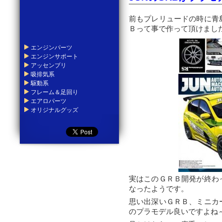
前もプレリュードの時に青
Ｂって事で作って頂けまし
エンジンパーツ
エンジンサポート
アッセンブリ
吸排気系
駆動系
フレーム＆足回り
エアロパーツ
オリジナルグッズ
実はこのＧＲＢ開発が終わ
なったようです。
思い出深いＧＲＢ、ミニカ
のプラモデル良いですよね