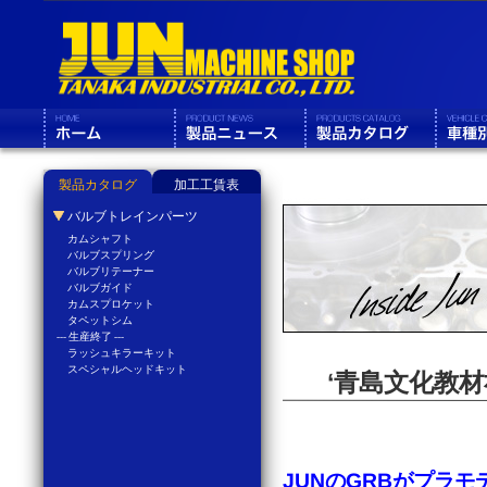
製品カタログ
加工工賃表
バルブトレインパーツ
カムシャフト
バルブスプリング
バルブリテーナー
バルブガイド
カムスプロケット
タペットシム
--- 生産終了 ---
ラッシュキラーキット
スペシャルヘッドキット
‘青島文化教材
JUNのGRBがプラモ