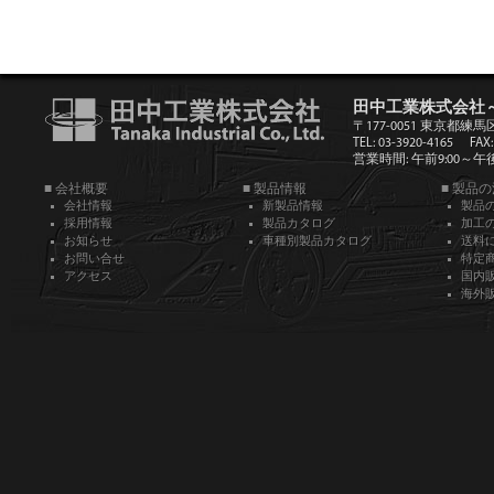
田中工業株式会社
〒177-0051 東京都練馬
TEL: 03-3920-4165
FAX:
営業時間: 午前9:00～午後5
■ 会社概要
■ 製品情報
■ 製品
会社情報
新製品情報
製品
採用情報
製品カタログ
加工
お知らせ
車種別製品カタログ
送料
お問い合せ
特定
アクセス
国内
海外