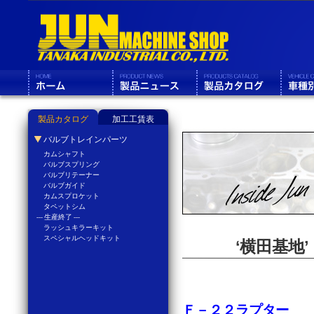
製品カタログ
加工工賃表
バルブトレインパーツ
カムシャフト
バルブスプリング
バルブリテーナー
バルブガイド
カムスプロケット
タペットシム
--- 生産終了 ---
ラッシュキラーキット
スペシャルヘッドキット
‘横田基地
Ｆ－２２ラプター