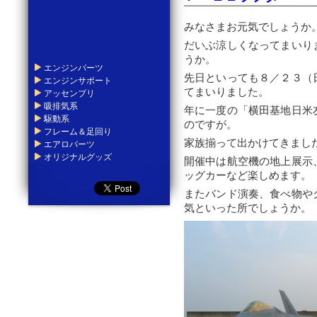
みなさまお元気でしょうか
だいぶ涼しくなってまいり
うか。
エンジンパーツ
先日といっても８／２３（
エンジンサポート
てまいりました。
アッセンブリ
吸排気系
年に一度の「横田基地日米
駆動系
のですが。
フレーム＆足回り
家族揃って出かけてきまし
エアロパーツ
オリジナルグッズ
開催中は航空機の地上展示
ッグカーなど楽しめます。
またバンド演奏、食べ物や
気といった所でしょうか。