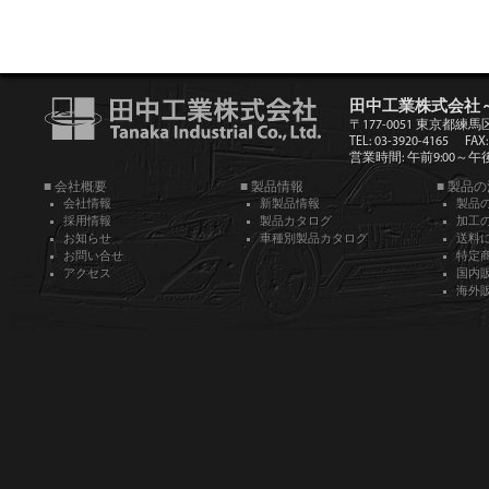
田中工業株式会社
〒177-0051 東京都練馬
TEL: 03-3920-4165
FAX:
営業時間: 午前9:00～午後5
■ 会社概要
■ 製品情報
■ 製品
会社情報
新製品情報
製品
採用情報
製品カタログ
加工
お知らせ
車種別製品カタログ
送料
お問い合せ
特定
アクセス
国内
海外