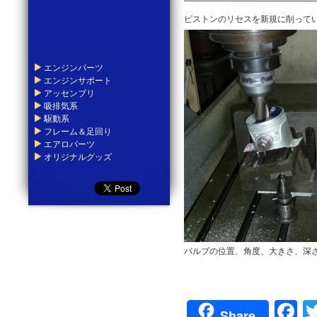
ピストンのリセスを新規に削って
エンジンパーツ
エンジンサポート
アッセンブリ
吸排気系
駆動系
フレーム＆足回り
エアロパーツ
オリジナルグッズ
バルブの位置、角度、大きさ、深
F
Share