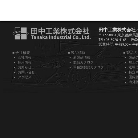
田中工業株式会社
〒177-0051 東京都練馬
TEL: 03-3920-4165
FAX:
営業時間: 午前9:00～午後5
■ 会社概要
■ 製品情報
■ 製品
会社情報
新製品情報
製品
採用情報
製品カタログ
加工
お知らせ
車種別製品カタログ
送料
お問い合せ
特定
アクセス
国内
海外