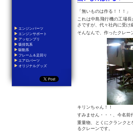
「無いものは作る！！！」
これは中島飛行機の工場長
さですが、代々社内に受け
エンジンパーツ
そんなんで、作ったクレー
エンジンサポート
アッセンブリ
吸排気系
駆動系
フレーム＆足回り
エアロパーツ
オリジナルグッズ
キリンちゃん！！
すみません・・・、今名前付
重量物、とくにクランクと
るクレーンです。