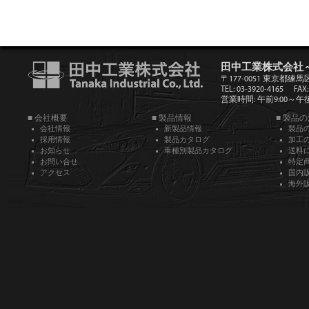
田中工業株式会社
〒177-0051 東京都練馬
TEL: 03-3920-4165
FAX:
営業時間: 午前9:00～午後5
■ 会社概要
■ 製品情報
■ 製品
会社情報
新製品情報
製品
採用情報
製品カタログ
加工
お知らせ
車種別製品カタログ
送料
お問い合せ
特定
アクセス
国内
海外