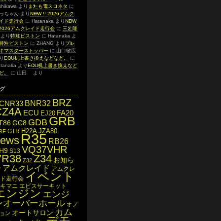
shikawa
より
またも電スロネタ
に
っちゃん
より
NEW !! 2026アムク
イド走行会
に
Hatanaka
より
NEW
! 2026アムクレイド走行会
に
三上隆
より
特注ピストン
に
Hatanaka
よ
特注ピストン
に
ZHANG
より
ブレ
キマスターストッパー
に
山口敏広
り
ECU机上書き換えなどなど。
に
tanaka
より
ECU机上書き換えなど
ど。
に
山田
より
グ
BRZ
BNR32
CNR33
CZ4A
ECU
FA20
EJ20
GRB
GDB
T86
GC8
H22A
JZA80
GTR
RF
R35
news
RB26
VQ37VHR
H9
S13
VR38
Z34
お知ら
Z32
アムクレイド
せ
アムクレ
イベント
ド走行会
キマニ
エビスサーキット
エンジン
エンジ
ンオーバーホール
オプ
カム
オートサロン
ョン
デモ