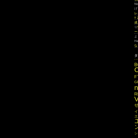
Ni
げ
レ
!
成
り
ー
よ
Ha
な
タ
B
F
G
R
イ
エ
シ