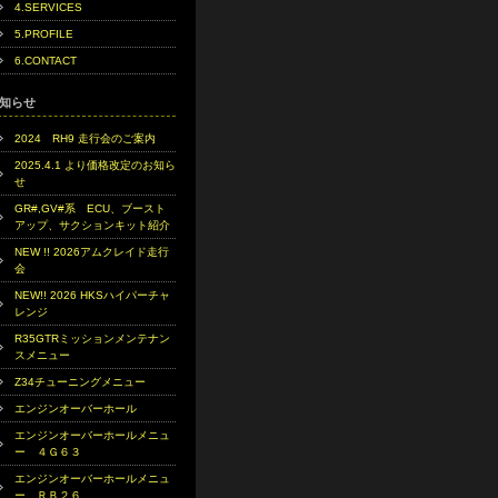
4.SERVICES
5.PROFILE
6.CONTACT
知らせ
2024 RH9 走行会のご案内
2025.4.1 より価格改定のお知ら
せ
GR#,GV#系 ECU、ブースト
アップ、サクションキット紹介
NEW !! 2026アムクレイド走行
会
NEW!! 2026 HKSハイパーチャ
レンジ
R35GTRミッションメンテナン
スメニュー
Z34チューニングメニュー
エンジンオーバーホール
エンジンオーバーホールメニュ
ー ４Ｇ６３
エンジンオーバーホールメニュ
ー ＲＢ２６