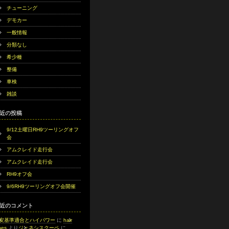
チューニング
デモカー
一般情報
分類なし
希少種
整備
車検
雑談
近の投稿
9/12土曜日RH9ツーリングオフ
会
アムクレイド走行会
アムクレイド走行会
RH9オフ会
9/6RH9ツーリングオフ会開催
近のコメント
安基準適合とハイパワー
に
hair
s​‍‌‍
より
ジェネシスクーペ
に