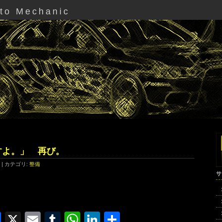
uto Mechanic
すよ。」 再び。
0 | カテゴリ:
整備
サ
Facebook
X
Email
Tumblr
WhatsApp
LinkedIn
共