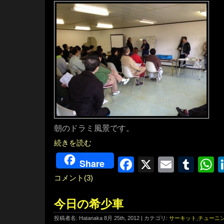
朝のドラミ風景です。
続きを読む
Facebook
X
Email
Tum
W
Share
コメント(3)
今日の希少車
投稿者名: Hatanaka 8月 25th, 2012 | カテゴリ:
サーキット
,
チューニ