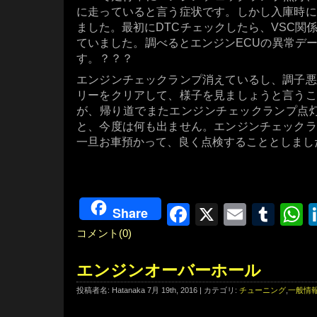
に走っていると言う症状です。しかし入庫時に
ました。最初にDTCチェックしたら、VSC関係
ていました。調べるとエンジンECUの異常デ
す。？？？
エンジンチェックランプ消えているし、調子悪
リーをクリアして、様子を見ましょうと言うこ
が、帰り道でまたエンジンチェックランプ点灯(^
と、今度は何も出ません。エンジンチェックラ
一旦お車預かって、良く点検することとしまし
Facebook
X
Email
Tum
W
Share
コメント(0)
エンジンオーバーホール
投稿者名: Hatanaka 7月 19th, 2016 | カテゴリ:
チューニング
,
一般情