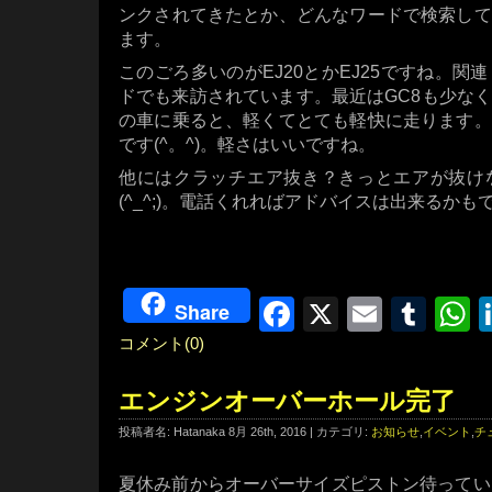
ンクされてきたとか、どんなワードで検索して
ます。
このごろ多いのがEJ20とかEJ25ですね。関
ドでも来訪されています。最近はGC8も少な
の車に乗ると、軽くてとても軽快に走ります。
です(^。^)。軽さはいいですね。
他にはクラッチエア抜き？きっとエアが抜け
(^_^;)。電話くれればアドバイスは出来るかも
Facebook
X
Email
Tum
W
Share
コメント(0)
エンジンオーバーホール完了
投稿者名: Hatanaka 8月 26th, 2016 | カテゴリ:
お知らせ
,
イベント
,
チ
夏休み前からオーバーサイズピストン待ってい