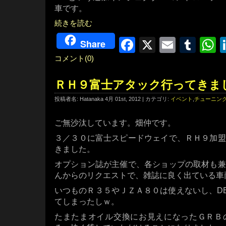
車です。
続きを読む
Facebook
X
Email
Tum
W
Share
コメント(0)
ＲＨ９富士アタック行ってきま
投稿者名: Hatanaka 4月 01st, 2012 | カテゴリ:
イベント
,
チューニン
ご無沙汰しています。畑仲です。
３／３０に富士スピードウェイで、ＲＨ９加盟
きました。
オプション誌が主催で、各ショップの取材も兼
んからのリクエストで、雑誌に良く出ている車
いつものＲ３５やＪＺＡ８０は使えないし、DE
てしまったしｗ。
たまたまオイル交換にお見えになったＧＲＢ