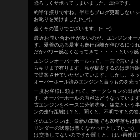
恐ろしくサボってしまいました。畑仲です。
約半年振りですね。半年もブログ更新しないシ
お叱りを受けました(>_<)。
全くその通りでございます。(~_~;)
最近お問い合わせが多いのが、エンジンオー
す。愛着のある愛車も走行距離が伸びるにつれ
だかパワー感なくなってきて・・・・という感
エンジンオーバーホールって、一言で言います
らキリまで有ります。私が提案するのは走行距
で提案させていただいています。しかし、ネッ
オーバーホール済みエンジンと言うものを売っ
一度お客様に頼まれて、オークションの出品
す。オーバーホールの内容はどうなっています
古エンジンをベースに分解洗浄、組立という事
ンの走行距離は？と、聞くと、不明ですとの答
そのエンジンは、最新の車種でも20年落ちは
リンダーの状態は悪くなかったとして(~_~;
は交換してないのですか聞くと、はい再使用