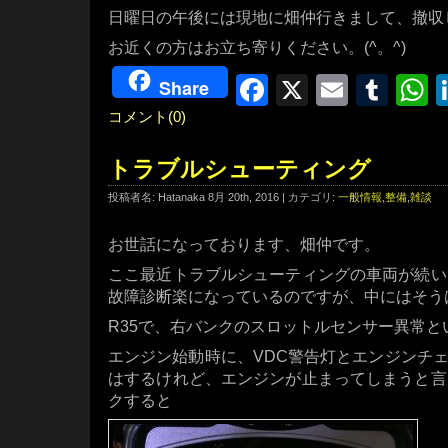
日曜日の午後には現地に畑仲行きまして、撤収
お近くの方はお立ち寄りください。(^。^)
Facebook
X
Email
Tum
W
Share
コメント(0)
トラブルシューティング
投稿者名: Hatanaka 8月 20th, 2016 | カテゴリ:
一般情報
,
整備
,
雑談
お世話になっております、畑仲です。
ここ最近トラブルシューティングの車両が続い
故障診断楽になっているのですが、中にはそう
R35で、右バンクのスロットルセンサー異常と
エンジン始動時に、VDC警告灯とエンジンチ
はするけれど、エンジンが止まってしまうと言
クすると