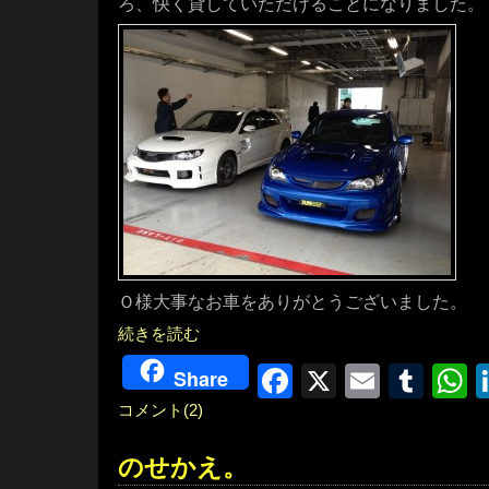
ろ、快く貸していただけることになりました。
Ｏ様大事なお車をありがとうございました。
続きを読む
Facebook
X
Email
Tum
W
Share
コメント(2)
のせかえ。