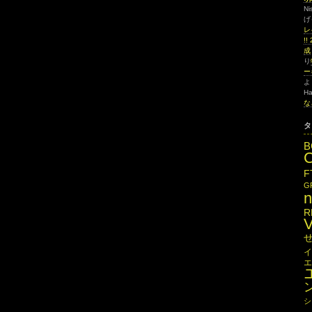
Ni
げ
レ
!
成
り
ー
よ
Ha
な
タ
B
F
G
R
イ
エ
シ