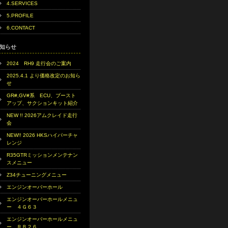
4.SERVICES
5.PROFILE
6.CONTACT
知らせ
2024 RH9 走行会のご案内
2025.4.1 より価格改定のお知ら
せ
GR#,GV#系 ECU、ブースト
アップ、サクションキット紹介
NEW !! 2026アムクレイド走行
会
NEW!! 2026 HKSハイパーチャ
レンジ
R35GTRミッションメンテナン
スメニュー
Z34チューニングメニュー
エンジンオーバーホール
エンジンオーバーホールメニュ
ー ４Ｇ６３
エンジンオーバーホールメニュ
ー ＲＢ２６