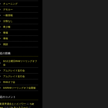
チューニング
デモカー
一般情報
分類なし
希少種
整備
車検
雑談
近の投稿
9/12土曜日RH9ツーリングオフ
会
アムクレイド走行会
アムクレイド走行会
RH9オフ会
9/6RH9ツーリングオフ会開催
近のコメント
安基準適合とハイパワー
に
hair
s​‍‌‍
より
ジェネシスクーペ
に