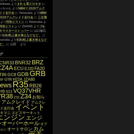
shikawa
より
またも電スロネタ
に
っちゃん
より
NEW !! 2026アムク
イド走行会
に
Hatanaka
より
NEW
! 2026アムクレイド走行会
に
三上隆
より
特注ピストン
に
Hatanaka
よ
特注ピストン
に
ZHANG
より
ブレ
キマスターストッパー
に
山口敏広
り
ECU机上書き換えなどなど。
に
tanaka
より
ECU机上書き換えなど
ど。
に
山田
より
グ
BRZ
BNR32
CNR33
CZ4A
ECU
FA20
EJ20
GRB
GDB
T86
GC8
H22A
JZA80
GTR
RF
R35
news
RB26
VQ37VHR
H9
S13
VR38
Z34
お知ら
Z32
アムクレイド
せ
アムクレ
イベント
ド走行会
キマニ
エビスサーキット
エンジン
エンジ
ンオーバーホール
オプ
カム
オートサロン
ョン
デモ