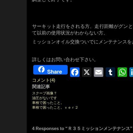
・・・
・・・
サーキット走行をされる方、走行距離がグンと
て以前の使用状況がわからない方、
ミッションオイル交換ついでにメンテナンスを
・・・
詳しくはお問い合わせ下さい。
Facebook
X
Email
Tum
W
Share
コメント(4)
関連記事
スクープ画像？
油圧がないです
車検で困ったこと。
車検で困ったこと。ｖｅｒ２
4 Responses to “Ｒ３５ミッションメンテナンス”