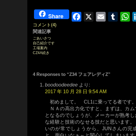
Facebook
X
Email
Tum
W
Share
コメント(4)
関連記事
ごあいさつ
自己紹介です
工場案内
CZ4A続き
4 Responses to “Z34 フェアレディZ”
boodoodeedee
より:
2017 年 10 月 28 日 9:54 AM
初めまして。 CL1に乗ってる者です
ＮＡの高出力化ですと、まずは、カム
となるのでしょうが、メーカーが熟考し
な経験と技術のなせる技だと思います。
いのが常でしょうから、JUNさんの完
と、面白いなぁ～と関心してしまいます