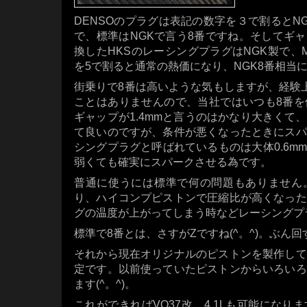
DENSOのプラグは表記の数字を３で割るとN
で、標準はNGKで言う8番ですね。そしてギャ
換したHKSのレーシングプラグはNGK製で、M
を5で割ると通常の熱価になり、NGK8番相当
街乗りで8番は高いような気もしますが、経験
ことはありませんので、当社ではいつも8番を
ギャップが1.4mmと言うのはかなり大きくて
て良いのですが、条件が悪くなったときにスパ
シングプラグと呼ばれているものは大体0.6mm
弱くても確実にスパークさせる為です。
普通に使うには標準で何の問題もありません
り、ハイコンプピストンで圧縮比が高くなった
グの温度が上がってしまう時などレーシングプ
標準で8番とは、さすがZですね(^。^)。ぶん
それから現在オリジナルのピストンを製作して
定です。以前使っていたピストンからいろいろ
ます(^。^)。
これができればVQ37改、4.1Lも可能にな