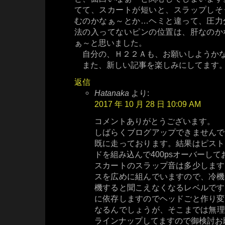
てて、スカートが短いと、スラップしそ
むのかなぁ～とか…ヘミと違って、圧力
法の入ってないピンの位置は、肝なのか
ぁ～と思いました。
自分の、Ｈ２２Ａも、お願いしようかな
また、新しい記事を楽しみにしてます
返信
Hatanaka
より:
2017 年 10 月 28 日 10:09 AM
コメントありがとうございます。
しばらくブログアップできませんで
既に走っております。結果はピスト
ドを組み込んで400psオーバーして
スカートのスラップ音は多少します
スを広めに組んでいますので、冷機
機すると聞こえなくなるレベルです
に依存しますのでヘッドごと作り変
なるんでしょうが、そこまでは無理です
ラインナップしてますので御検討お