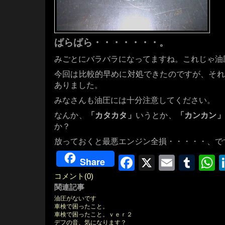
ばらばら・・・・・・・。
みごとにバラバラになってますね。これじゃ油
今回は比較的早めに対処できたのですが、それ
ありました。
みなさんも油圧には十分注意してください。
なんか、
「カタカタ」
いうとか、
「カンカン」
か？
放っておくと最悪エンジン全損・・・・・、で
Facebook
X
Email
Tum
W
Share
コメント(0)
関連記事
油圧がないです
車検で困ったこと。
車検で困ったこと。ｖｅｒ２
デフの音、気になります？