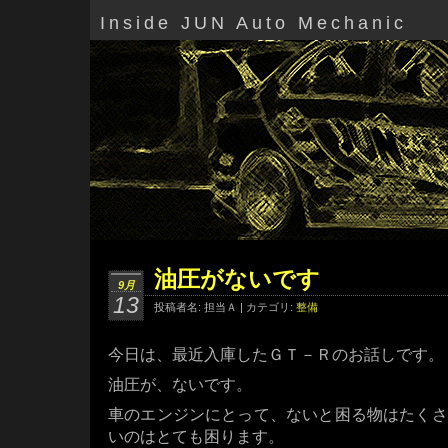
Inside JUN Auto Mechanic
油圧がないです
9月
13
投稿者名: 担当Ａ | カテゴリ:
整備
今日は、最近入庫したＧＴ－Ｒのお話しです。
油圧が、ないです。
車のエンジンにとって、ないと困る物はたくさ
いのはとても困ります。