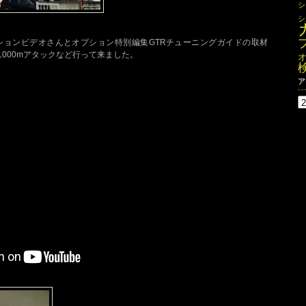
シ
シ
ションビデオさんとオプション特別編集GTRチューニングガイドの取材
-1000mアタックなど行って来ました。
ア
ア
ー
カ
イ
ブ