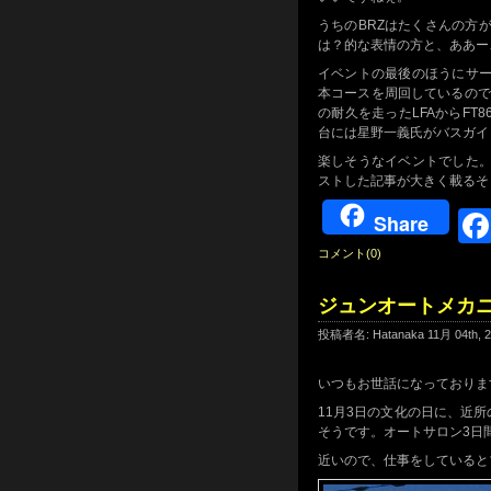
うちのBRZはたくさんの方
は？的な表情の方と、ああー
イベントの最後のほうにサ
本コースを周回しているので
の耐久を走ったLFAからFT
台には星野一義氏がバスガイ
楽しそうなイベントでした。
ストした記事が大きく載るそ
Share
コメント(0)
ジュンオートメカニ
投稿者名: Hatanaka 11月 04th,
いつもお世話になっておりま
11月3日の文化の日に、近
そうです。オートサロン3日間
近いので、仕事をしていると