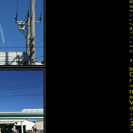
保
type
Ni
げ
レ
!
成
り
ー
よ
Ha
な
タ
B
F
G
R
イ
エ