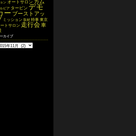
カム
オートサロン
ョン
デモ
タービン
ルビア
カー
ブーストアッ
プ
ミッション
時事
東京
取材
走行会
車
オートサロン
検
ーカイブ