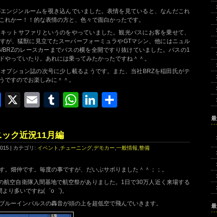
がエンジンルームを覗き込んでいました。表情を見ていると、なんだこれ
これかー！！的な表情の方と、色々で面白かったです。
ーキットサファリというのをやっていました。観光バスにお客を乗せて、
すが、猛獣に見立てたスーパーフォーミュラやGTマシン、他にはニュル
86/BRZのレースカーまでバスの横を全開ですり抜けていました。バスの1
ドやっていたり。あれには乗ってみたかったですね＾＾。
オプション誌の次号に少し載るようです。また、当社BRZを稲田氏がテ
うですのでお楽しみに＾＾。
Facebook
X
Email
Tumblr
WhatsApp
LinkedIn
共
有
最
ック近況11月編
 2015 | カテゴリ:
イベント
,
チューニング
,
デモカー
,
一般情報
,
整備
す。畑仲です。毎度の事ですが、だいぶサボりました＾＾；；。
所の航空自衛隊入間基地で航空祭がありました。1日で30万人近く来場する
より多いですね(゜o゜)。
ブルーインパルスの轟音が頭の上を超低空で飛んでいきます。
最