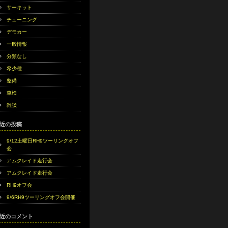
サーキット
チューニング
デモカー
一般情報
分類なし
希少種
整備
車検
雑談
近の投稿
9/12土曜日RH9ツーリングオフ
会
アムクレイド走行会
アムクレイド走行会
RH9オフ会
9/6RH9ツーリングオフ会開催
近のコメント