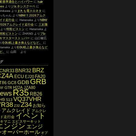
安基準適合とハイパワー
に
hair
s​‍‌‍
より
ジェネシスクーペ
に
shikawa
より
またも電スロネタ
に
っちゃん
より
NEW !! 2026アムク
イド走行会
に
Hatanaka
より
NEW
! 2026アムクレイド走行会
に
三上隆
より
特注ピストン
に
Hatanaka
よ
特注ピストン
に
ZHANG
より
ブレ
キマスターストッパー
に
山口敏広
り
ECU机上書き換えなどなど。
に
tanaka
より
ECU机上書き換えなど
ど。
に
山田
より
グ
BRZ
BNR32
CNR33
CZ4A
ECU
FA20
EJ20
GRB
GDB
T86
GC8
H22A
JZA80
GTR
RF
R35
news
RB26
VQ37VHR
H9
S13
VR38
Z34
お知ら
Z32
アムクレイド
せ
アムクレ
イベント
ド走行会
キマニ
エビスサーキット
エンジン
エンジ
ンオーバーホール
オプ