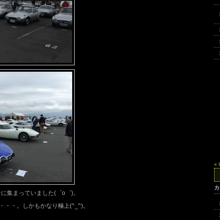
«
検
索:
カ
に集まっていました(゜o゜)。
・・。しかもかなり極上(^_^)。