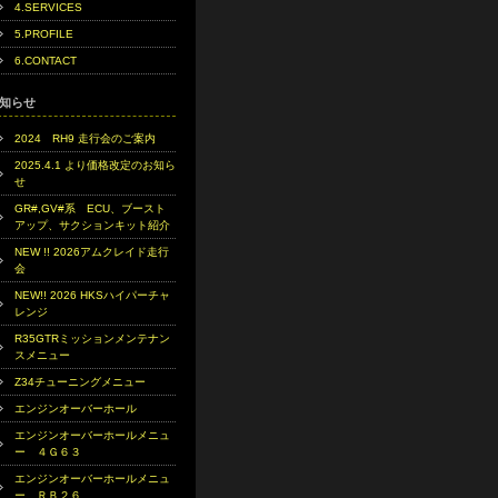
4.SERVICES
5.PROFILE
6.CONTACT
知らせ
2024 RH9 走行会のご案内
2025.4.1 より価格改定のお知ら
せ
GR#,GV#系 ECU、ブースト
アップ、サクションキット紹介
NEW !! 2026アムクレイド走行
会
NEW!! 2026 HKSハイパーチャ
レンジ
R35GTRミッションメンテナン
スメニュー
Z34チューニングメニュー
エンジンオーバーホール
エンジンオーバーホールメニュ
ー ４Ｇ６３
エンジンオーバーホールメニュ
ー ＲＢ２６