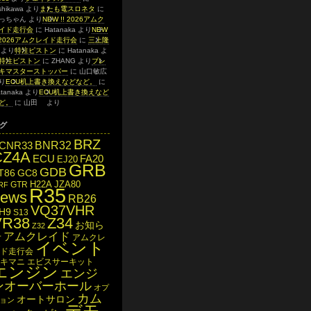
shikawa
より
またも電スロネタ
に
っちゃん
より
NEW !! 2026アムク
イド走行会
に
Hatanaka
より
NEW
! 2026アムクレイド走行会
に
三上隆
より
特注ピストン
に
Hatanaka
よ
特注ピストン
に
ZHANG
より
ブレ
キマスターストッパー
に
山口敏広
り
ECU机上書き換えなどなど。
に
tanaka
より
ECU机上書き換えなど
ど。
に
山田
より
グ
BRZ
BNR32
CNR33
CZ4A
ECU
FA20
EJ20
GRB
GDB
T86
GC8
H22A
JZA80
GTR
RF
R35
news
RB26
VQ37VHR
H9
S13
VR38
Z34
お知ら
Z32
アムクレイド
せ
アムクレ
イベント
ド走行会
キマニ
エビスサーキット
エンジン
エンジ
ンオーバーホール
オプ
カム
オートサロン
ョン
デモ