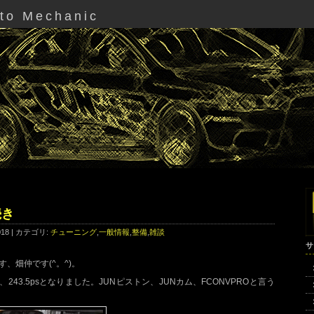
uto Mechanic
続き
2018 | カテゴリ:
チューニング
,
一般情報
,
整備
,
雑談
サ
、畑仲です(^。^)。
243.5psとなりました。JUNピストン、JUNカム、FCONVPROと言う