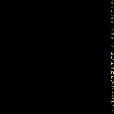
Ni
げ
レ
!
成
り
ー
よ
Ha
な
タ
B
F
G
R
イ
エ
シ