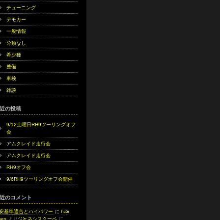
チューニング
デモカー
一般情報
分類なし
希少種
整備
車検
雑談
近の投稿
9/12土曜日RH9ツーリングオフ
会
アムクレイド走行会
アムクレイド走行会
RH9オフ会
9/6RH9ツーリングオフ会開催
近のコメント
安基準適合とハイパワー
に
hair
s​‍‌‍
より
ジェネシスクーペ
に