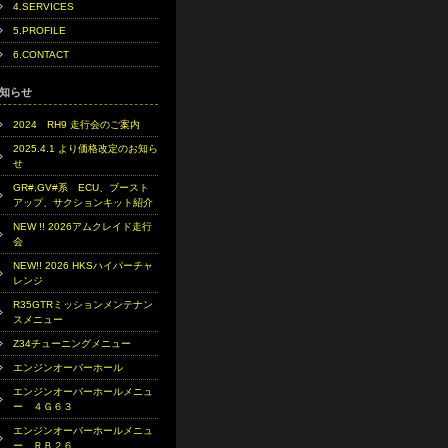
4.SERVICES
5.PROFILE
6.CONTACT
知らせ
2024 RH9 走行会のご案内
2025.4.1 より価格改定のお知ら
せ
GR#,GV#系 ECU、ブースト
アップ、サクションキット紹介
NEW !! 2026アムクレイド走行
会
NEW!! 2026 HKSハイパーチャ
レンジ
R35GTRミッションメンテナン
スメニュー
Z34チューニングメニュー
エンジンオーバーホール
エンジンオーバーホールメニュ
ー ４Ｇ６３
エンジンオーバーホールメニュ
ー ＲＢ２６