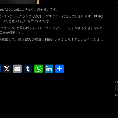
576ps/7,300rpmになります。調子良いです。
ンジンチェックランプが点灯。RICHエラーになってしまいます。BB4や
CL1だと色々新しい分手ごわいです。
ックランプなど見られますので、ランプを切ってしまう事もできませんの
工夫が必要です。
を追加して、純正ECUの空燃比補正が大きくなりすぎないようにしまし
Facebook
X
Email
Tumblr
WhatsApp
LinkedIn
共
有
«
検
索:
カ